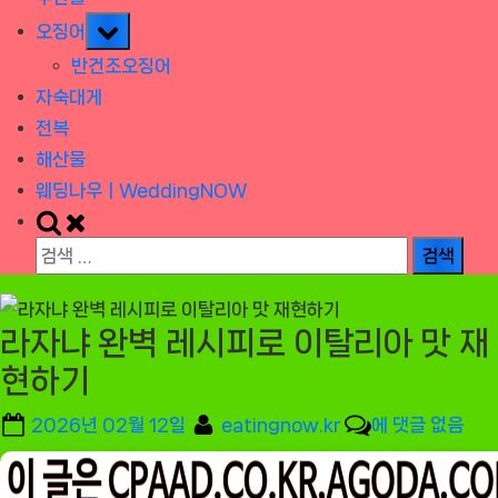
Toggle
오징어
sub-
반건조오징어
menu
자숙대게
전복
해산물
웨딩나우ㅣWeddingNOW
Toggle
search
검
form
색:
라자냐 완벽 레시피로 이탈리아 맛 재
현하기
Posted
By
라
2026년 02월 12일
eatingnow.kr
에 댓글 없음
on
자
냐