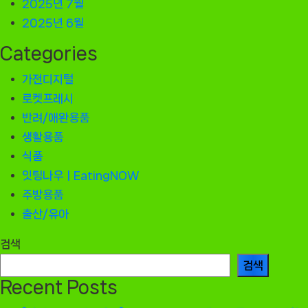
2025년 7월
2025년 6월
Categories
가전디지털
로켓프레시
반려/애완용품
생활용품
식품
잇팅나우ㅣEatingNOW
주방용품
출산/유아
검색
검색
Recent Posts