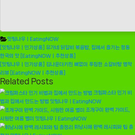
잇팅나우ㅣEatingNOW
글
Previous
[잇팅나우ㅣ인기상품] 유가네 닭갈비 볶음밥, 집에서 즐기는 정통
탐
Post:
한국의 맛 [EatingNOWㅣ추천상품]
색
Next
[잇팅나우ㅣ인기상품] 김나운더키친 뼈없이 푸짐한 소갈비탕 명작
Post:
리뷰 [EatingNOWㅣ추천상품]
Related Posts
크림파스타 인기 비
법과 집에서 만드는 방법
잇팅나우ㅣEatingNOW
조개구이 완벽 가이드,
시원한 여름 별미
잇팅나우ㅣEatingNOW
휘낭시에 완벽 레시피와 팁 총