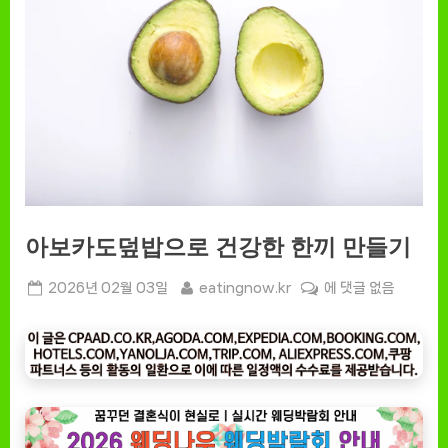
아보카도덮밥으로 건강한 한끼 만들기
Posted
By
아
2026년 02월 03일
eatingnow.kr
에 댓글 없음
on
보
카
도
덮
밥
으