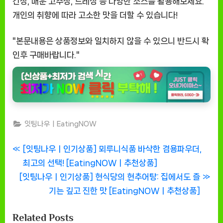
간장, 매운 고추장, 드레싱 등 다양한 소스를 활용해보세요.
개인의 취향에 따라 고소한 맛을 더할 수 있습니다!
"본문내용은 상품정보와 일치하지 않을 수 있으니 반드시 확
인후 구매바랍니다."
잇팅나우ㅣEatingNOW
글
P
[잇팅나우ㅣ인기상품] 뫼루니식품 바삭한 겸용파우더,
r
최고의 선택! [EatingNOWㅣ추천상품]
탐
N
e
[잇팅나우ㅣ인기상품] 현식당의 현추어탕: 집에서도 즐
색
e
v
기는 깊고 진한 맛 [EatingNOWㅣ추천상품]
x
i
Related Posts
t
o