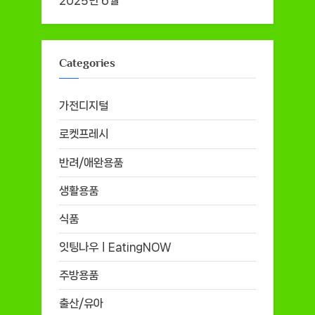
2025년 6월
Categories
가전디지털
로켓프레시
반려/애완용품
생활용품
식품
잇팅나우ㅣEatingNOW
주방용품
출산/유아