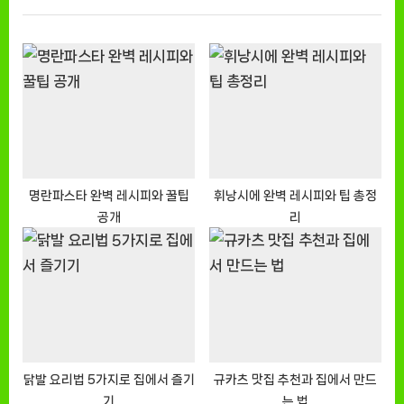
P
u
o
s
s
P
t
o
:
s
t
:
명란파스타 완벽 레시피와 꿀팁
휘낭시에 완벽 레시피와 팁 총정
공개
리
닭발 요리법 5가지로 집에서 즐기
규카츠 맛집 추천과 집에서 만드
기
는 법