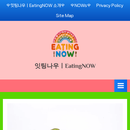
Skip
🌹잇팅나우ㅣEatingNOW 소개🌹
🌹NOWs🌹
Privacy Policy
to
Site Map
content
잇팅나우ㅣEatingNOW