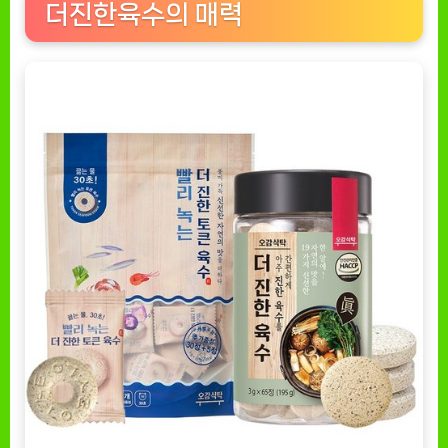
더진한육수의 매력
한
육
수
[EatingNOW
ㅣ
추
천
상
품]