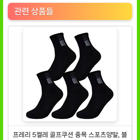
관련 상품들
프레리 5켤레 골프쿠션 중목 스포츠양말, 블