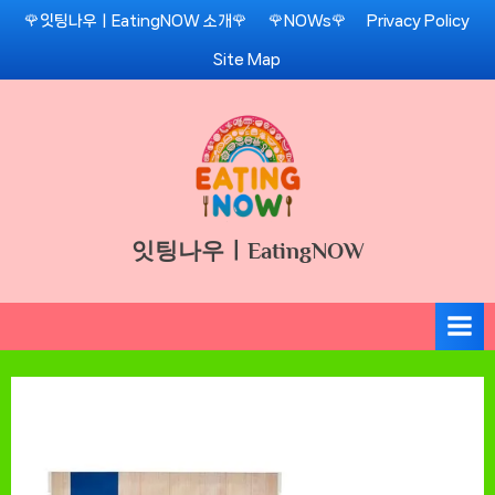
Skip
🌹잇팅나우ㅣEatingNOW 소개🌹
🌹NOWs🌹
Privacy Policy
to
Site Map
content
잇팅나우ㅣEatingNOW