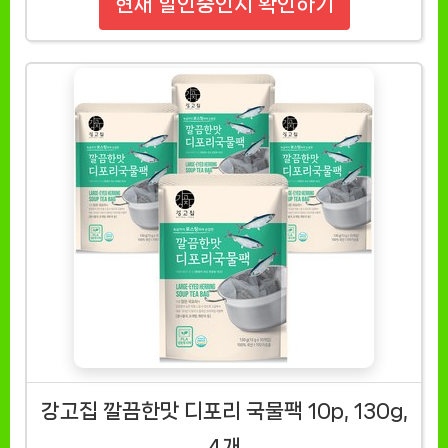
현재 할인중인지 확인하기
강고집 깔끔한맛 디포리 국물팩 10p, 130g,
4개