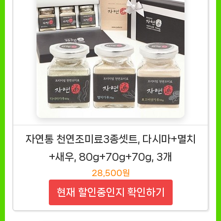
자연통 천연조미료3종셋트, 다시마+멸치
+새우, 80g+70g+70g, 3개
28,500원
현재 할인중인지 확인하기