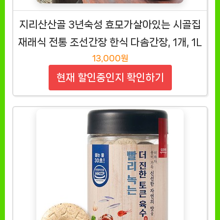
지리산산골 3년숙성 효모가살아있는 시골집
재래식 전통 조선간장 한식 다솜간장, 1개, 1L
13,000원
현재 할인중인지 확인하기