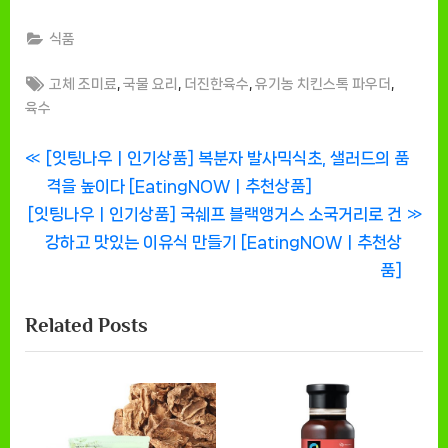
식품
Tags:
,
,
,
,
고체 조미료
국물 요리
더진한육수
유기농 치킨스톡 파우더
육수
글
P
[잇팅나우ㅣ인기상품] 복분자 발사믹식초, 샐러드의 품
r
격을 높이다 [EatingNOWㅣ추천상품]
탐
N
e
[잇팅나우ㅣ인기상품] 국쉐프 블랙앵거스 소국거리로 건
색
e
v
강하고 맛있는 이유식 만들기 [EatingNOWㅣ추천상
x
i
품]
t
o
Related Posts
P
u
o
s
s
P
t
o
:
s