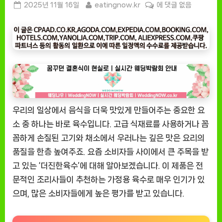
Posted
By
[잇
2025년 11월 16일
eatingnow.kr
에 댓글 없음
on
팅
나
우
ㅣ
인
기
상
품]
우리의 일상에서 음식을 더욱 맛있게 만들어주는 중요한 요
깊
고
소 중 하나는 바로 육수입니다. 고급 식재료를 사용하거나 꼼
진
꼼하게 손질된 고기와 채소에서 우러나는 깊은 맛은 요리의
한
품질을 한층 높여주죠. 요즘 소비자들 사이에서 큰 주목을 받
맛
고 있는 ‘더진한육수’에 대해 알아보겠습니다. 이 제품은 전
의
문적인 조리사들이 추천하는 가정용 육수로 매우 인기가 있
비
으며, 많은 소비자들에게 높은 평가를 받고 있습니다.
밀,
더
진