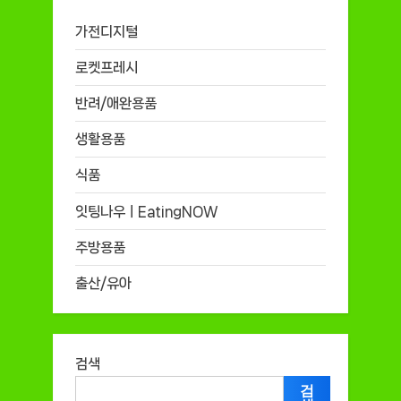
가전디지털
로켓프레시
반려/애완용품
생활용품
식품
잇팅나우ㅣEatingNOW
주방용품
출산/유아
검색
검