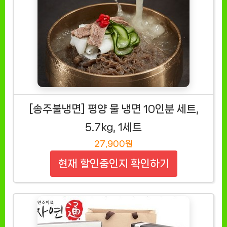
[송주불냉면] 평양 물 냉면 10인분 세트,
5.7kg, 1세트
27,900원
현재 할인중인지 확인하기