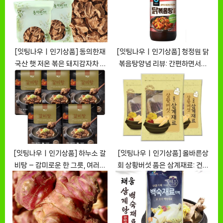
t
:
[잇팅나우ㅣ인기상품] 동의한재
[잇팅나우ㅣ인기상품] 청정원 닭
국산 햇 저온 볶은 돼지감자차 –
볶음탕양념 리뷰: 간편하면서도
건강을 담은 자연의 선물
풍부한 맛의 비밀 [EatingNOW
[EatingNOWㅣ추천상품]
ㅣ추천상품]
[잇팅나우ㅣ인기상품] 하누소 갈
[잇팅나우ㅣ인기상품] 올바른상
비탕 – 감미로운 한 그릇, 여러분
회 상황버섯 품은 삼계재료: 건강
을 기다립니다 [EatingNOWㅣ
한 영양을 가득 담은 선택
추천상품]
[EatingNOWㅣ추천상품]