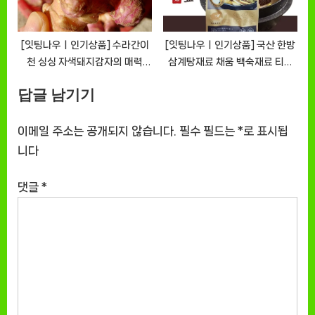
[잇팅나우ㅣ인기상품] 수라간이
[잇팅나우ㅣ인기상품] 국산 한방
천 싱싱 자색돼지감자의 매력
삼계탕재료 채움 백숙재료 티백
[EatingNOWㅣ추천상품]
업소용 [EatingNOWㅣ추천상
답글 남기기
품]
이메일 주소는 공개되지 않습니다.
필수 필드는
*
로 표시됩
니다
댓글
*