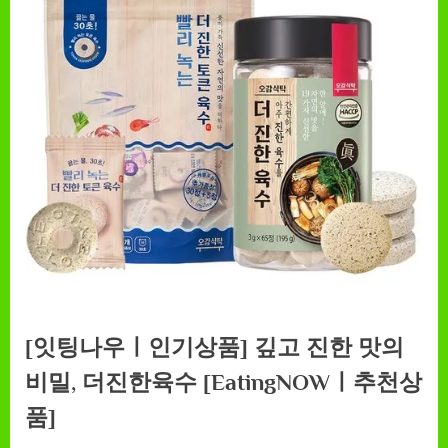
[잇팅나우ㅣ인기상품] 깊고 진한 맛의
비밀, 더진한육수 [EatingNOWㅣ추천상
품]