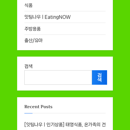
식품
잇팅나우ㅣEatingNOW
주방용품
출산/유아
검색
검
색
Recent Posts
[잇팅나우ㅣ인기상품] 태영식품, 온가족의 건