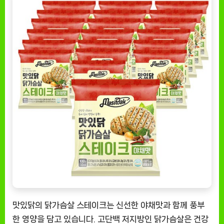
크
–
건
강
과
맛
의
조
화
[EatingNOW
ㅣ
추
천
상
품]
맛있닭의 닭가슴살 스테이크는 신선한 야채맛과 함께 풍부
한 영양을 담고 있습니다. 고단백 저지방인 닭가슴살은 건강