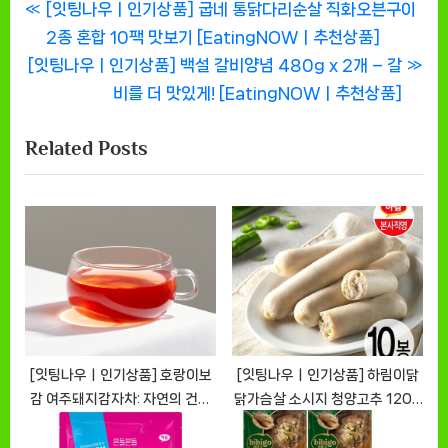
글
P
[잇팅나우ㅣ인기상품] 굽네 통닭다리순살 직화오븐구이
r
2종 혼합 10팩 맛보기 [EatingNOWㅣ추천상품]
탐
N
e
[잇팅나우ㅣ인기상품] 백설 갈비양념 480g x 2개 – 갈
색
e
v
비를 더 맛있게! [EatingNOWㅣ추천상품]
x
i
Related Posts
t
o
P
u
o
s
s
P
t
o
:
s
t
:
[잇팅나우ㅣ인기상품] 호랑이보
[잇팅나우ㅣ인기상품] 하림이닭
감 여주돼지감자차: 자연의 건강
닭가슴살 소시지 청양고추 120g
을 담고 있는 차 [EatingNOWㅣ
10팩 리뷰 [EatingNOWㅣ추천
추천상품]
상품]