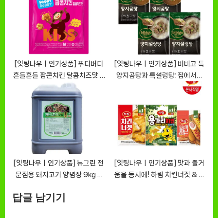
[잇팅나우ㅣ인기상품] 푸디버디
[잇팅나우ㅣ인기상품] 비비고 특
흔들흔들 팝콘치킨 달콤치즈맛 –
양지곰탕과 특설렁탕: 집에서도
맛의 새로운 여정 [EatingNOW
간편하게 즐기는 한식의 맛
ㅣ추천상품]
[EatingNOWㅣ추천상품]
[잇팅나우ㅣ인기상품] 뉴그린 전
[잇팅나우ㅣ인기상품] 맛과 즐거
문점용 돼지고기 양념장 9kg –
움을 동시에! 하림 치킨너겟 & 용
풍부한 맛과 신선함의 품격
가리치킨 & 웰핫도그
답글 남기기
[EatingNOWㅣ추천상품]
[EatingNOWㅣ추천상품]