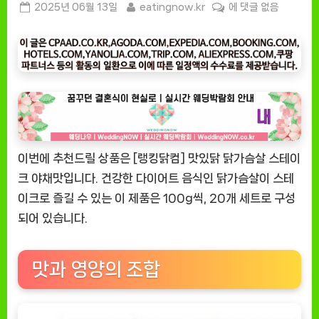
Posted
By
[잇
2025년 06월 13일
eatingnow.kr
에 댓글 없음
on
팅
나
우
ㅣ
인
기
상
품]
이번에 추천드릴 상품은 [랭킹닭컴] 맛있닭 닭가슴살 스테이
맛
있
크 야채맛입니다. 건강한 다이어트 음식인 닭가슴살이 스테
는
이크로 즐길 수 있는 이 제품은 100g씩, 20개 세트로 구성
닭
되어 있습니다.
가
슴
살
맛과 영양의 조합
스
테
이