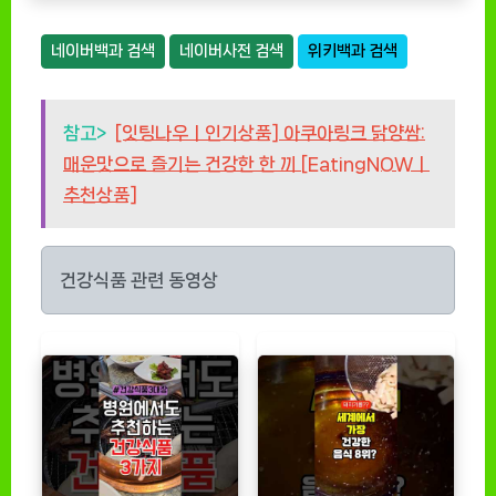
네이버백과 검색
네이버사전 검색
위키백과 검색
참고>
[잇팅나우ㅣ인기상품] 아쿠아링크 닭양쌈:
매운맛으로 즐기는 건강한 한 끼 [EatingNOWㅣ
추천상품]
건강식품 관련 동영상