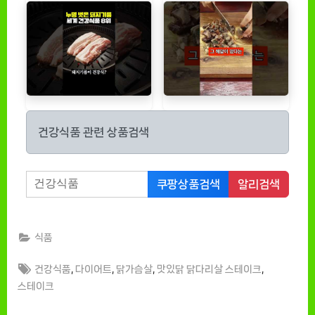
건강식품 관련 상품검색
쿠팡상품검색
알리검색
식품
Tags:
,
,
,
,
건강식품
다이어트
닭가슴살
맛있닭 닭다리살 스테이크
스테이크