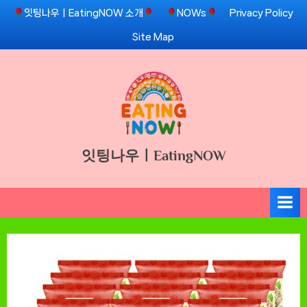
Skip
잇팅나우ㅣEatingNOW 소개
NOWs
Privacy Policy
to
Site Map
content
잇팅나우ㅣEatingNOW