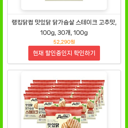
랭킹닭컴 맛있닭 닭가슴살 스테이크 고추맛,
100g, 30개, 100g
52,290원
현재 할인중인지 확인하기