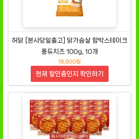
허닭 [본사당일출고] 닭가슴살 함박스테이크
퐁듀치즈 100g, 10개
19,900원
현재 할인중인지 확인하기