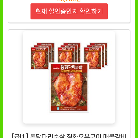
현재 할인중인지 확인하기
[굽네] 통닭다리순살 직화오븐구이 매콤갈비