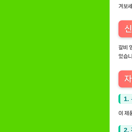
겨보세
신
갈비 
있습니
자
1
이 제
2