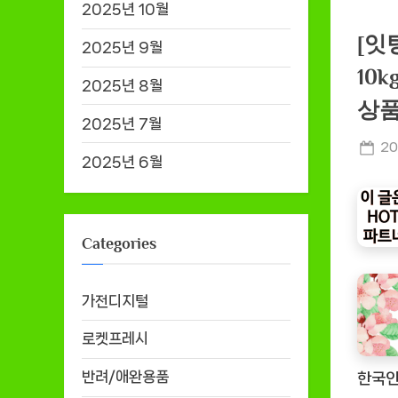
2025년 10월
[잇
2025년 9월
10
2025년 8월
상품
2025년 7월
Po
20
2025년 6월
on
Categories
가전디지털
로켓프레시
반려/애완용품
한국인