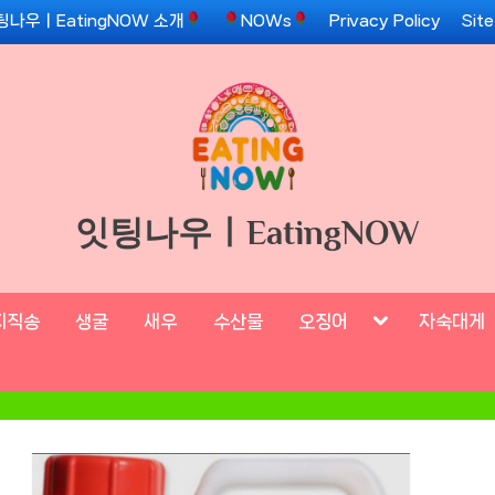
팅나우ㅣEatingNOW 소개
NOWs
Privacy Policy
Sit
잇팅나우ㅣEatingNOW
Toggle
지직송
생굴
새우
수산물
오징어
자숙대게
sub-
menu