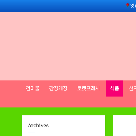
Skip
잇
to
content
건어물
간장게장
로켓프레시
식품
산
Archives