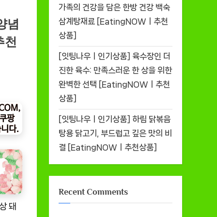
가족의 건강을 담은 한방 건강 백숙
삼계탕재료 [EatingNOWㅣ추천
양념
상품]
ㅣ추천
[잇팅나우ㅣ인기상품] 육수장인 더
진한 육수: 만족스러운 한 상을 위한
완벽한 선택 [EatingNOWㅣ추천
상품]
[잇팅나우ㅣ인기상품] 하림 닭볶음
탕용 닭고기, 부드럽고 깊은 맛의 비
결 [EatingNOWㅣ추천상품]
Recent Comments
상 돼