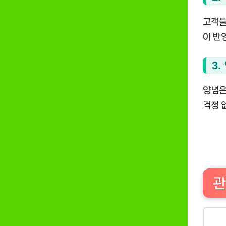
고객들
이 반
3
양념은
걱정 
관