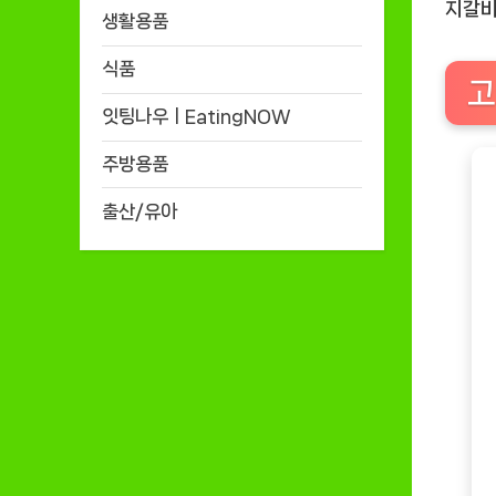
지갈비
생활용품
식품
고
잇팅나우ㅣEatingNOW
주방용품
출산/유아