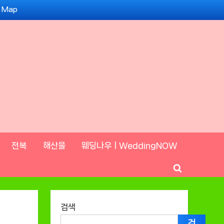
e Map
전복
해산물
웨딩나우ㅣWeddingNOW
Toggle
search
form
검색
검