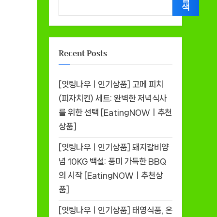
색
Recent Posts
[잇팅나우ㅣ인기상품] 고메 피치
(피자치킨) 세트: 완벽한 저녁식사
를 위한 선택 [EatingNOWㅣ추천
상품]
[잇팅나우ㅣ인기상품] 돼지갈비양
념 10KG 백설: 풍미 가득한 BBQ
의 시작 [EatingNOWㅣ추천상
품]
[잇팅나우ㅣ인기상품] 태영식품, 온