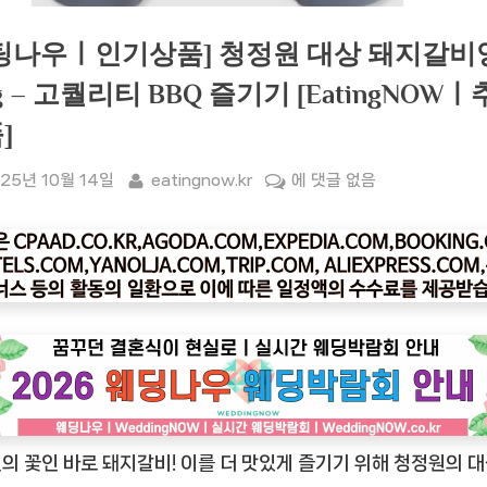
팅나우ㅣ인기상품] 청정원 대상 돼지갈비
kg – 고퀄리티 BBQ 즐기기 [EatingNOW
]
sted
By
[잇
25년 10월 14일
eatingnow.kr
에 댓글 없음
팅
나
우
ㅣ
인
기
상
품]
청
의 꽃인 바로 돼지갈비! 이를 더 맛있게 즐기기 위해 청정원의 대
정