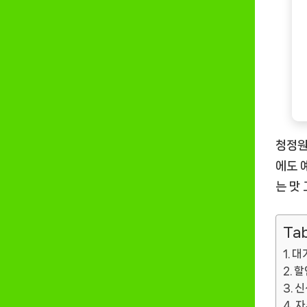
청정원
에도 
는 맛
Tab
대
할
신
자