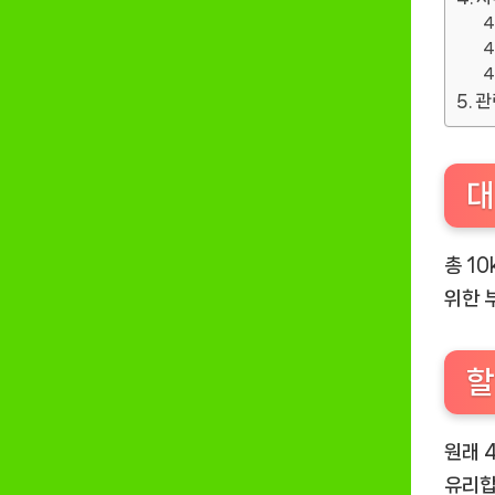
관
대
총 1
위한 
할
원래 
유리합