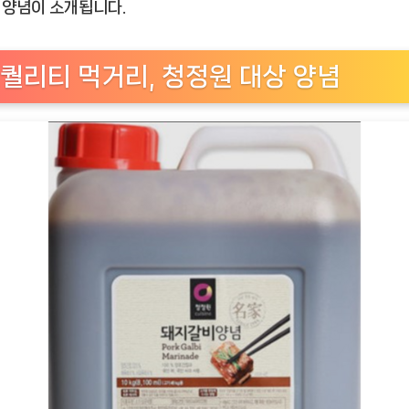
원
양념이 소개됩니다.
대
상
퀄리티 먹거리, 청정원 대상 양념
돼
지
갈
비
양
념
10kg
–
고
퀄
리
티
BBQ
즐
기