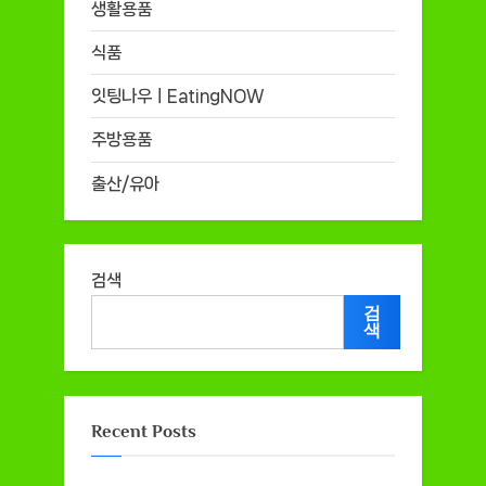
생활용품
식품
잇팅나우ㅣEatingNOW
주방용품
출산/유아
검색
검
색
Recent Posts