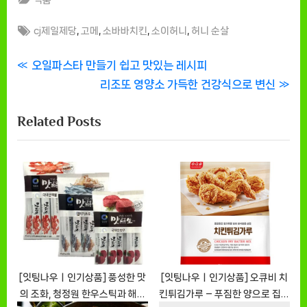
Tags:
,
,
,
,
cj제일제당
고메
소바바치킨
소이허니
허니 순살
글
P
오일파스타 만들기 쉽고 맛있는 레시피
r
N
리조또 영양소 가득한 건강식으로 변신
탐
e
e
Related Posts
색
v
x
i
t
o
P
u
o
s
s
P
t
o
:
s
t
[잇팅나우ㅣ인기상품] 풍성한 맛
[잇팅나우ㅣ인기상품] 오큐비 치
의 조화, 청정원 한우스틱과 해물
킨튀김가루 – 푸짐한 양으로 집에
: