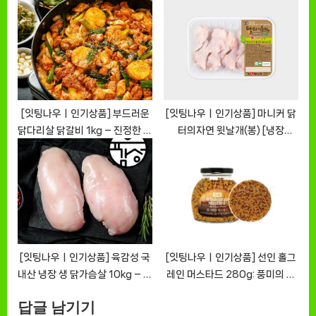
스틱의 매력 [EatingNOWㅣ추
서 간편하게! [EatingNOWㅣ추
천상품]
천상품]
[잇팅나우ㅣ인기상품] 부드러운
[잇팅나우ㅣ인기상품] 마니커 닭
닭다리살 닭갈비 1kg – 진정한 맛
터의자연 윗날개(봉) [냉장
의 향연 [EatingNOWㅣ추천상
350g] 리뷰 [EatingNOWㅣ추
품]
천상품]
[잇팅나우ㅣ인기상품] 육감성 국
[잇팅나우ㅣ인기상품] 선인 홀그
내산 냉장 생 닭가슴살 10kg – 건
레인 머스타드 280g: 풍미의 향
강한 식탁의 시작 [EatingNOW
연을 경험하세요 [EatingNOW
답글 남기기
ㅣ추천상품]
ㅣ추천상품]