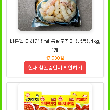
바른웰 더하얀 찹쌀 통살오징어 (냉동), 1kg,
1개
17,580원
현재 할인중인지 확인하기