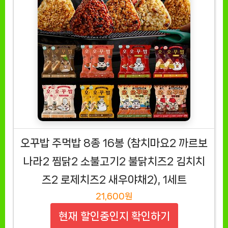
오꾸밥 주먹밥 8종 16봉 (참치마요2 까르보
나라2 찜닭2 소불고기2 불닭치즈2 김치치
즈2 로제치즈2 새우야채2), 1세트
21,600원
현재 할인중인지 확인하기