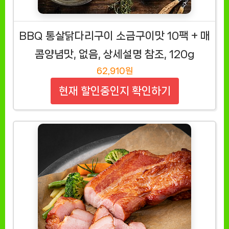
BBQ 통살닭다리구이 소금구이맛 10팩 + 매
콤양념맛, 없음, 상세설명 참조, 120g
62,910원
현재 할인중인지 확인하기