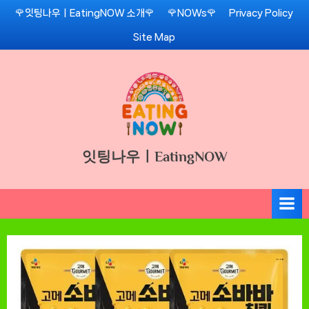
Skip
🌹잇팅나우ㅣEatingNOW 소개🌹
🌹NOWs🌹
Privacy Policy
to
Site Map
content
잇팅나우ㅣEatingNOW