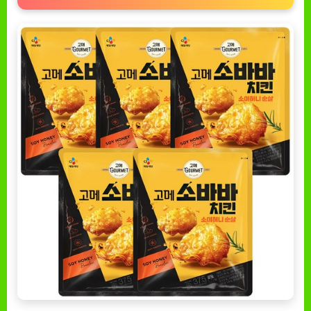
치
킨
소
이
허
니
순
살
에
대
한
모
든
것
[EatingNOW
ㅣ
추
천