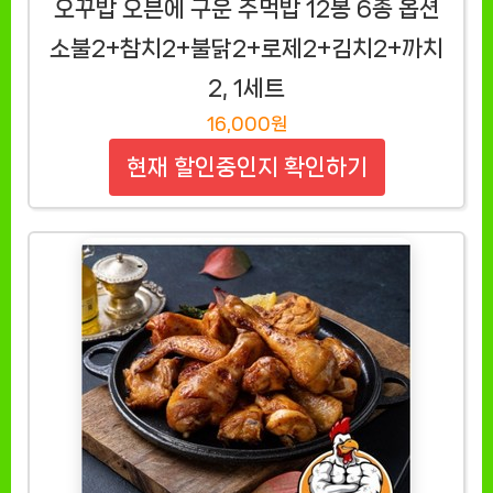
오꾸밥 오븐에 구운 주먹밥 12봉 6종 옵션
소불2+참치2+불닭2+로제2+김치2+까치
2, 1세트
16,000원
현재 할인중인지 확인하기