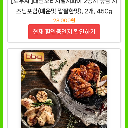
[도우찌 ]대만오리지널지파이 2봉지 묶음 시
즈닝포함(매운맛 짭짤한맛), 2개, 450g
23,000원
현재 할인중인지 확인하기