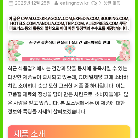
Posted
By
[잇
2025년 12월 25일
eatingnow.kr
에 댓글 없음
on
팅
나
우
ㅣ
인
기
상
품]
최근 식품업계에서는 건강과 맛을 동시에 충족시킬 수 있는
CJ
제
다양한 제품들이 출시되고 있는데, CJ제일제당 고메 소바바
일
치킨 소이허니 순살 또한 그러한 제품 중 하나입니다. 이는
제
고품질 재료와 정성을 담아 만든 치킨으로, 소비자들에게 많
당
은 사랑을 받고 있습니다. 본 포스팅에서는 이 제품에 대한
고
정보와 특징을 자세히 살펴보겠습니다.
메
소
바
제품 소개
바