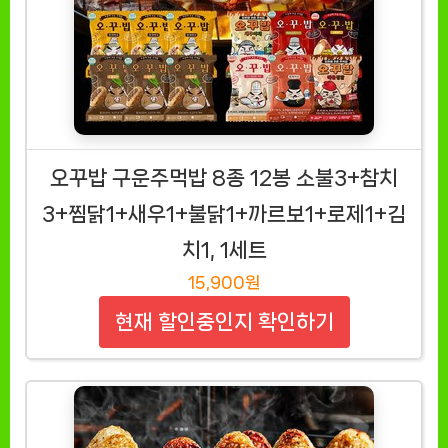
오꾸밥 구운주먹밥 8종 12봉 소불3+참치
3+찜닭1+새우1+불닭1+까르보1+로제1+김
치1, 1세트
15,900원
현재 할인중인지 확인하기