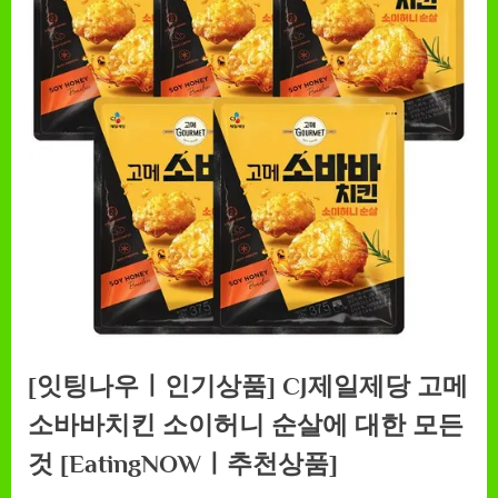
[잇팅나우ㅣ인기상품] CJ제일제당 고메
소바바치킨 소이허니 순살에 대한 모든
것 [EatingNOWㅣ추천상품]