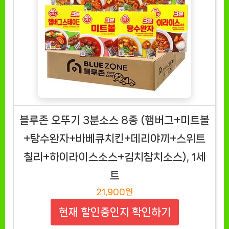
블루존 오뚜기 3분소스 8종 (햄버그+미트볼
+탕수완자+바베큐치킨+데리야끼+스위트
칠리+하이라이스소스+김치참치소스), 1세
트
21,900원
현재 할인중인지 확인하기