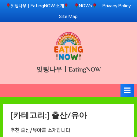
Skip
잇팅나우ㅣEatingNOW 소개
NOWs
Privacy Policy
to
Site Map
content
잇팅나우ㅣEatingNOW
[카테고리:]
출산/유아
추천 출산/유아를 소개합니다