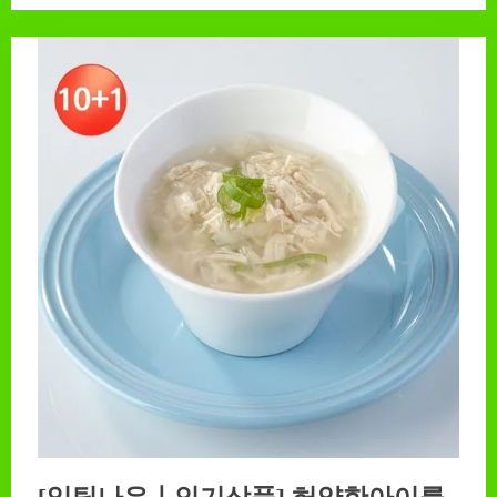
[잇팅나우ㅣ인기상품] 허약한아이를