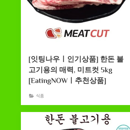
[잇팅나우ㅣ인기상품] 한돈 불
고기용의 매력, 미트컷 5kg
[EatingNOWㅣ추천상품]
식품