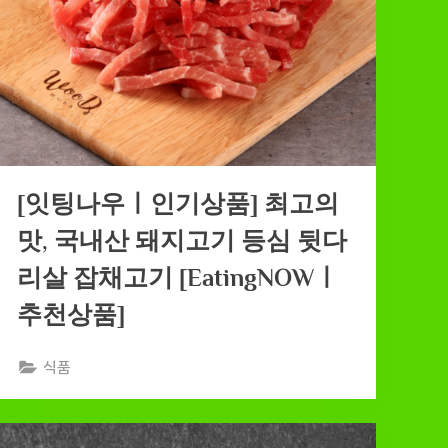
[잇팅나우ㅣ인기상품] 최고의
맛, 국내산 돼지고기 등심 뒷다
리살 잡채고기 [EatingNOWㅣ
추천상품]
식품