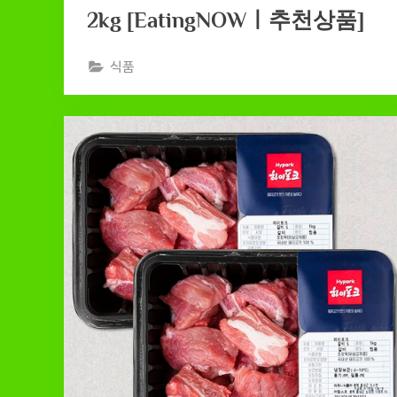
2kg [EatingNOWㅣ추천상품]
식품