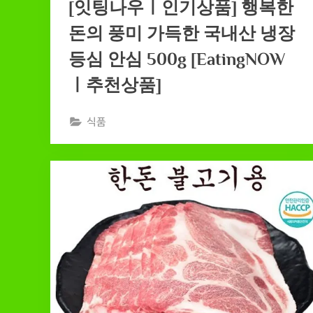
[잇팅나우ㅣ인기상품] 행복한
돈의 풍미 가득한 국내산 냉장
등심 안심 500g [EatingNOW
ㅣ추천상품]
식품