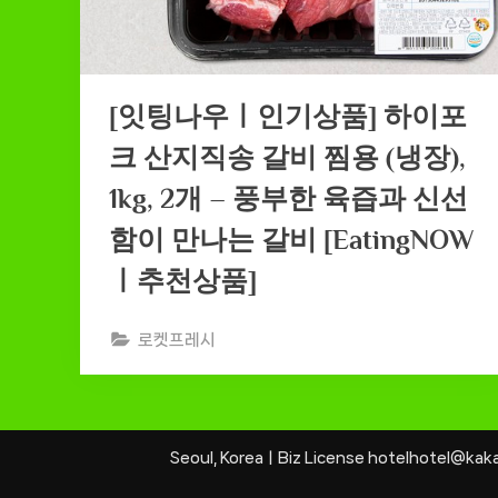
[잇팅나우ㅣ인기상품] 하이포
크 산지직송 갈비 찜용 (냉장),
1kg, 2개 – 풍부한 육즙과 신선
함이 만나는 갈비 [EatingNOW
ㅣ추천상품]
로켓프레시
Seoul, KoreaㅣBiz License hotelhotel@ka