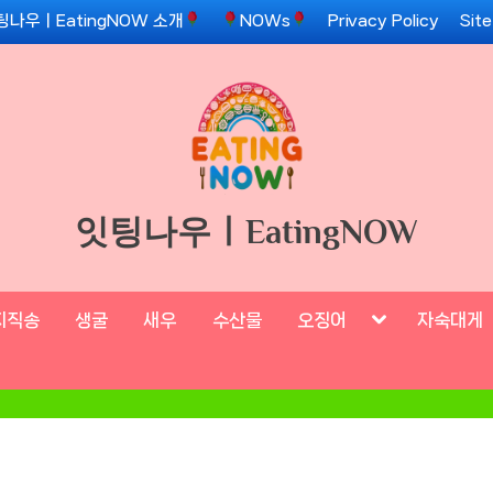
팅나우ㅣEatingNOW 소개
NOWs
Privacy Policy
Sit
잇팅나우ㅣEatingNOW
Toggle
지직송
생굴
새우
수산물
오징어
자숙대게
sub-
menu