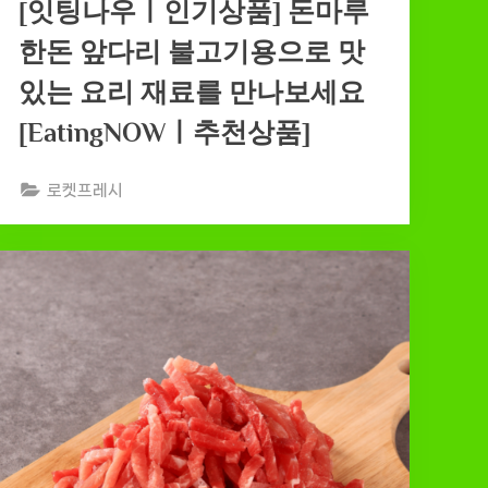
[잇팅나우ㅣ인기상품] 돈마루
한돈 앞다리 불고기용으로 맛
있는 요리 재료를 만나보세요
[EatingNOWㅣ추천상품]
로켓프레시