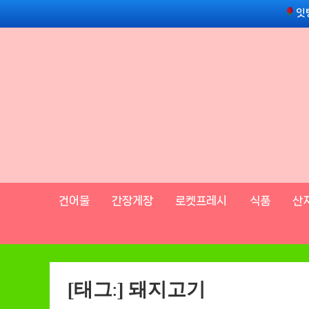
Skip
잇
to
content
건어물
간장게장
로켓프레시
식품
산
[태그:]
돼지고기