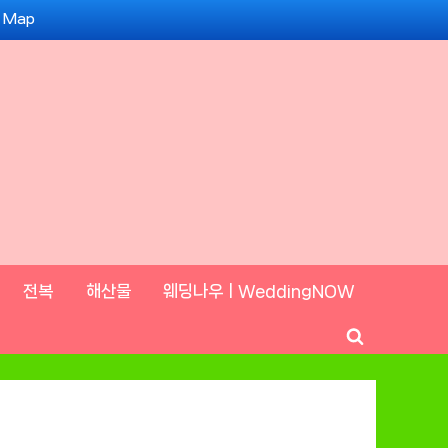
e Map
전복
해산물
웨딩나우ㅣWeddingNOW
Toggle
search
form