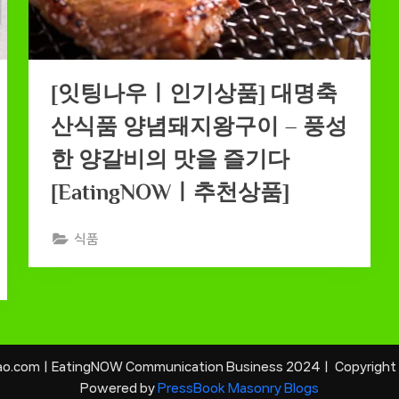
[잇팅나우ㅣ인기상품] 대명축
산식품 양념돼지왕구이 – 풍성
한 양갈비의 맛을 즐기다
[EatingNOWㅣ추천상품]
식품
kao.comㅣEatingNOW Communication Business 2024ㅣ Copyright ©
Powered by
PressBook Masonry Blogs