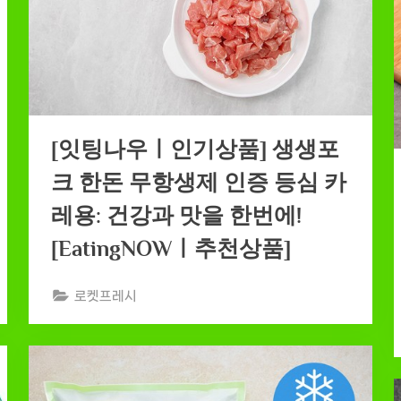
[잇팅나우ㅣ인기상품] 생생포
크 한돈 무항생제 인증 등심 카
레용: 건강과 맛을 한번에!
[EatingNOWㅣ추천상품]
로켓프레시