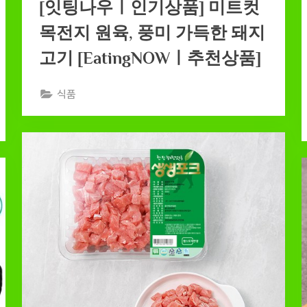
[잇팅나우ㅣ인기상품] 미트컷
목전지 원육, 풍미 가득한 돼지
고기 [EatingNOWㅣ추천상품]
식품