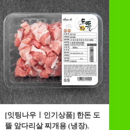
[잇팅나우ㅣ인기상품] 한돈 도
뜰 앞다리살 찌개용 (냉장),