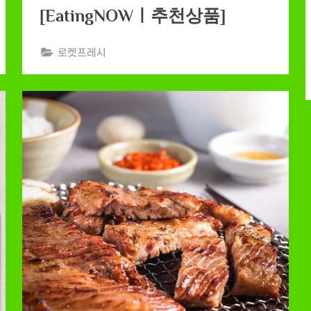
[EatingNOWㅣ추천상품]
로켓프레시