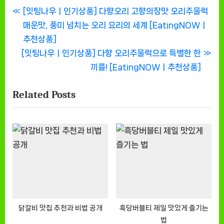
글
P
[잇팅나우ㅣ인기상품] 다향오리 고향의장맛 오리주물럭
r
매운맛, 풍미 넘치는 오리 요리의 세계 [EatingNOWㅣ
탐
e
추천상품]
색
N
v
[잇팅나우ㅣ인기상품] 다향 오리주물럭으로 특별한 한
e
i
끼를! [EatingNOWㅣ추천상품]
x
o
Related Posts
t
u
P
s
o
P
s
o
t
s
:
t
:
닭갈비 맛집 추천과 비법 공개
흑당버블티 제일 맛있게 즐기는
법