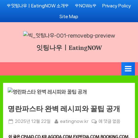
Skip
🌹잇팅나우ㅣEatingNOW 소개🌹
🌹NOWs🌹
Privacy Policy
to
Site Map
content
잇팅나우ㅣEatingNOW
명란파스타 완벽 레시피와 꿀팁 공개
Posted
By
명
2025년 12월 22일
eatingnow.kr
에 댓글 없음
on
란
파