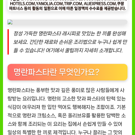
스
타
완
벽
정성 가득한 명란파스타 레시피로 맛있는 한 끼를 완성해
레
시
보세요. 간단한 재료와 손쉬운 조리법으로 누구나 쉽게 만
피
들 수 있습니다! 여기에서 꿀팁까지 자세히 소개합니다.
와
꿀
팁
명란파스타란 무엇인가요?
공
개
명란파스타는 풍부한 맛과 깊은 풍미로 많은 사람들에게 사
랑받는 요리입니다. 명란의 고소한 맛과 파스타의 탄력 있는
식감이 어우러져 한 입만 먹어도 행복해지는 조합이죠. 기본
적으로 명란과 크림소스, 혹은 올리브유를 활용한 담백한 소
스와 함께 조리되는 이 요리는 집에서 손쉽게 만들 수 있어
일상의 특별한 한 끼로 제격입니다. 누구나 끌리는 그 맛의