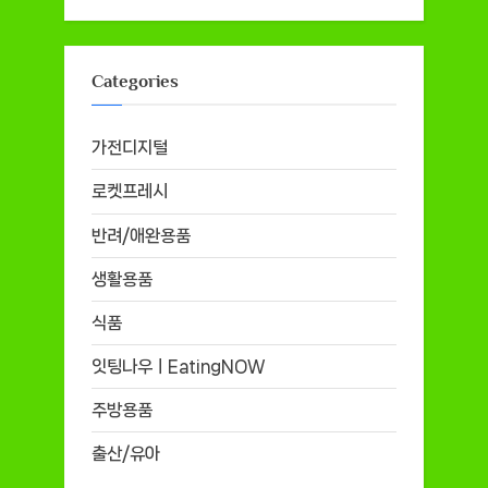
Categories
가전디지털
로켓프레시
반려/애완용품
생활용품
식품
잇팅나우ㅣEatingNOW
주방용품
출산/유아