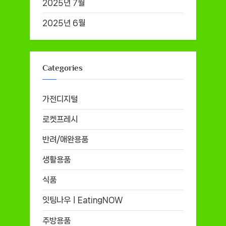
2025년 7월
2025년 6월
Categories
가전디지털
로켓프레시
반려/애완용품
생활용품
식품
잇팅나우ㅣEatingNOW
주방용품