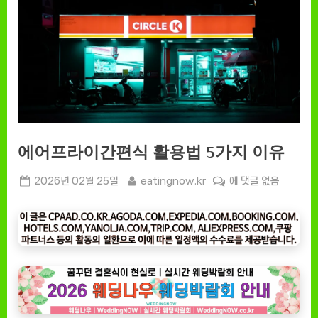
에어프라이간편식 활용법 5가지 이유
Posted
By
에
2026년 02월 25일
eatingnow.kr
에 댓글 없음
on
어
프
라
이
간
편
식
활