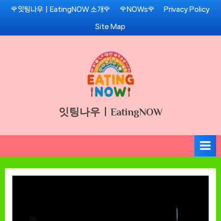
Skip
🌹잇팅나우ㅣEatingNOW 소개🌹
🌹NOWs🌹
Privacy Policy
to
Site Map
content
잇팅나우ㅣEatingNOW