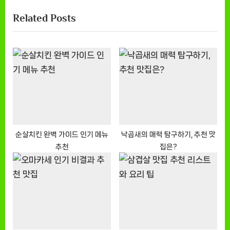
x
i
Related Posts
t
o
P
u
o
s
s
P
t
o
:
s
t
:
순살치킨 완벽 가이드 인기 메뉴
낙곱새의 매력 탐구하기, 추천 맛
추천
집은?