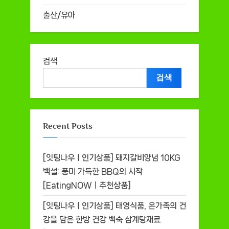
출산/유아
검색
검색
Recent Posts
[잇팅나우ㅣ인기상품] 돼지갈비양념 10KG
백설: 풍미 가득한 BBQ의 시작
[EatingNOWㅣ추천상품]
[잇팅나우ㅣ인기상품] 태영식품, 온가족의 건
강을 담은 한방 건강 백숙 삼계탕재료