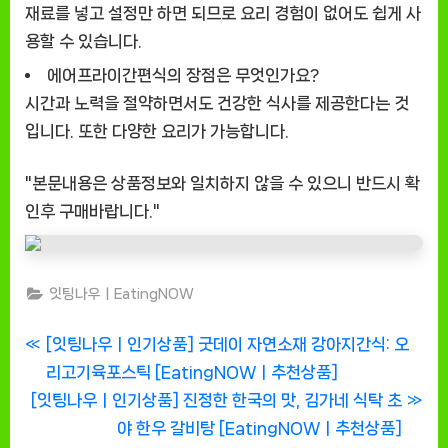
재료를 넣고 설정만 하면 되므로 요리 경험이 없어도 쉽게 사
용할 수 있습니다.
에어프라이간편식의 장점은 무엇인가요?
시간과 노력을 절약하면서도 건강한 식사를 제공한다는 것
입니다. 또한 다양한 요리가 가능합니다.
"본문내용은 상품정보와 일치하지 않을 수 있으니 반드시 확
인후 구매바랍니다."
잇팅나우ㅣEatingNOW
글
P
[잇팅나우ㅣ인기상품] 굿데이 자연소재 강아지간식: 오
r
리고기육포스틱 [EatingNOWㅣ추천상품]
탐
N
e
[잇팅나우ㅣ인기상품] 진정한 한국의 맛, 김가네 식탁 초
색
e
v
야 한우 갈비탕 [EatingNOWㅣ추천상품]