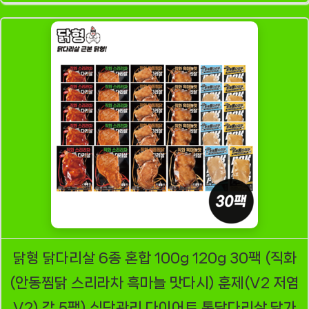
닭형 닭다리살 6종 혼합 100g 120g 30팩 (직화
(안동찜닭 스리라차 흑마늘 맛다시) 훈제(V2 저염
V2) 각 5팩) 식단관리 다이어트 통닭다리살 닭가