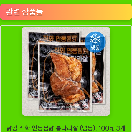
관련 상품들
닭형 직화 안동찜닭 통다리살 (냉동), 100g, 3개