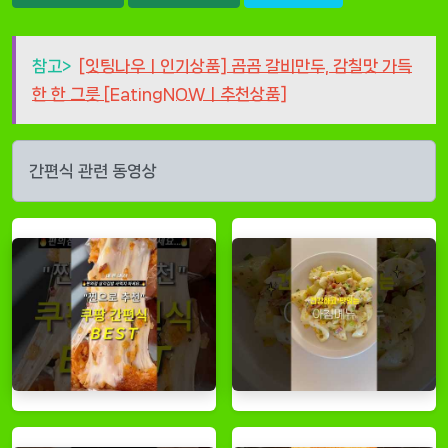
참고>
[잇팅나우ㅣ인기상품] 곰곰 갈비만두, 감칠맛 가득
한 한 그릇 [EatingNOWㅣ추천상품]
간편식 관련 동영상