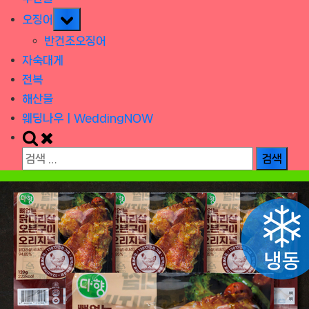
Toggle
오징어
sub-
반건조오징어
menu
자숙대게
전복
해산물
웨딩나우ㅣWeddingNOW
Toggle
search
검
form
색: