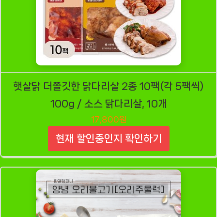
햇살닭 더쫄깃한 닭다리살 2종 10팩(각 5팩씩)
100g / 소스 닭다리살, 10개
17,800원
현재 할인중인지 확인하기