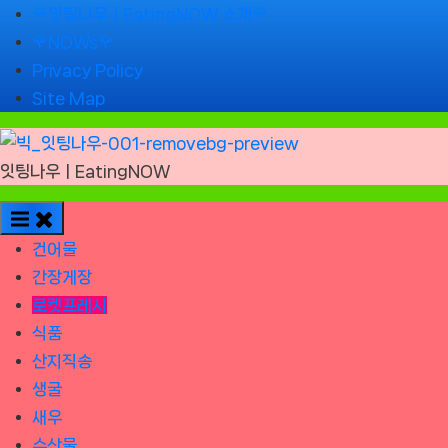
Skip
🌹잇팅나우ㅣEatingNOW 소개🌹
to
🌹NOWs🌹
content
Privacy Policy
Site Map
잇팅나우ㅣEatingNOW
건어물
간장게장
로켓프레시
식품
산지직송
생굴
새우
수산물