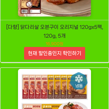
[다향] 닭다리살 오븐구이 오리지널 120gx5팩,
120g, 5개
16,900원
현재 할인중인지 확인하기