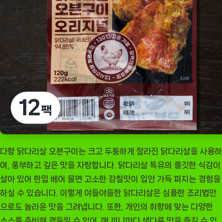
동
반
자
[EatingNOW
ㅣ
추
천
상
품]
다향 닭다리살 오븐구이는 크고 두툼하게 잘라진 닭다리살을 사용하
여, 풍부하고 깊은 맛을 자랑합니다. 닭다리살 특유의 쫄깃한 식감이
살아 있어 한입 베어 물면 고소한 감칠맛이 입안 가득 퍼지는 경험을
하실 수 있습니다. 이렇게 야들야들한 닭다리살은 심플한 조리법만
으로도 놀라운 맛을 그려냅니다. 또한, 개인의 취향에 맞는 다양한
소스를 준비해 곁들일 수 있어, 매 끼니마다 색다른 맛을 즐길 수 있