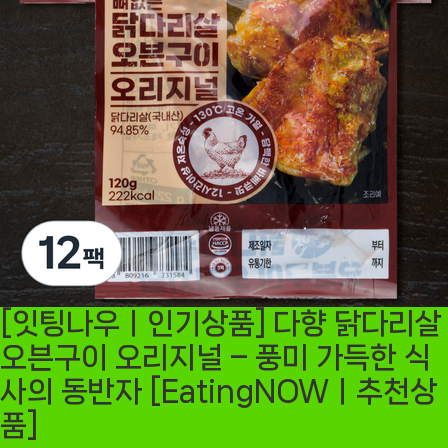
[잇팅나우ㅣ인기상품] 다향 닭다리살
오븐구이 오리지널 – 풍미 가득한 식
사의 동반자 [EatingNOWㅣ추천상
품]