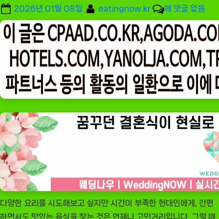
Posted
By
[잇
2026년 01월 08일
eatingnow.kr
에 댓글 없음
on
팅
나
우
ㅣ
인
기
상
품]
다
향
닭
다
리
살
다양한 요리를 시도해보고 싶지만 시간이 부족한 현대인에게, 간편
오
하면서도 맛있는 음식을 찾는 것은 언제나 고민거리입니다. 그럴 때