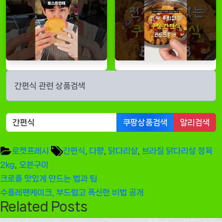
간편식 관련 상품검색
쿠팡상품검색
알리검색
Tags:
로켓프레시
간편식
,
다향
,
닭다리살
,
브라질 닭다리살 정육
2kg
,
오븐구이
글
Previous
크로플 맛있게 만드는 법과 팁
탐
Post:
Next
수플레팬케이크, 부드럽고 폭신한 비법 공개
Related Posts
색
Post: