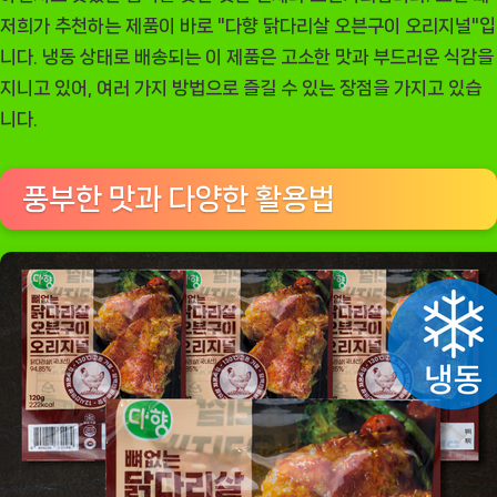
븐
저희가 추천하는 제품이 바로 "다향 닭다리살 오븐구이 오리지널"입
구
니다. 냉동 상태로 배송되는 이 제품은 고소한 맛과 부드러운 식감을
이
지니고 있어, 여러 가지 방법으로 즐길 수 있는 장점을 가지고 있습
오
니다.
리
지
풍부한 맛과 다양한 활용법
널
–
풍
미
가
득
한
식
사
의