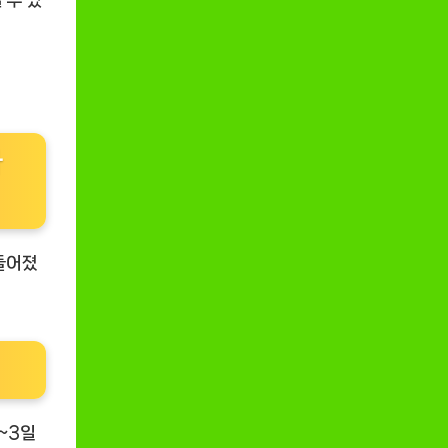
 수 있
나
들어졌
~3일