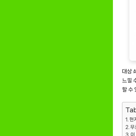
대상 
느낄 
할 수
Tab
현
무
이