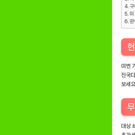
구
이
관
현
이번 
진국다
보세요
무
대상 