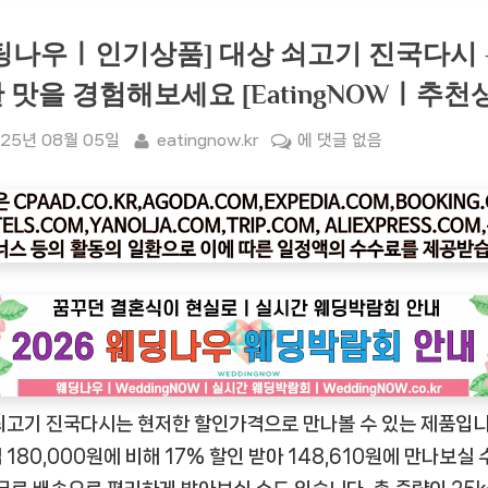
팅나우ㅣ인기상품] 대상 쇠고기 진국다시 
 맛을 경험해보세요 [EatingNOWㅣ추천
sted
By
[잇
25년 08월 05일
eatingnow.kr
에 댓글 없음
팅
나
우
ㅣ
인
기
상
품]
대
쇠고기 진국다시는 현저한 할인가격으로 만나볼 수 있는 제품입니
상
쇠
 180,000원에 비해 17% 할인 받아 148,610원에 만나보실 
고