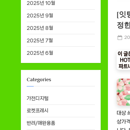
2025년 10월
[잇
2025년 9월
정한
2025년 8월
Po
20
2025년 7월
on
2025년 6월
Categories
가전디지털
로켓프레시
대상 
상가격
반려/애완용품