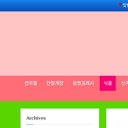
Skip
잇
to
content
건어물
간장게장
로켓프레시
식품
산
Archives