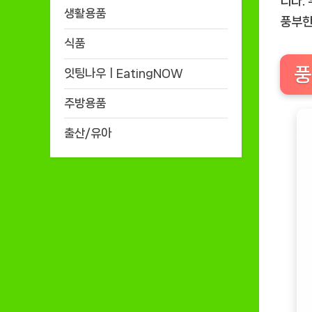
니다.
생활용품
풍부한
식품
풍
잇팅나우ㅣEatingNOW
주방용품
출산/유아