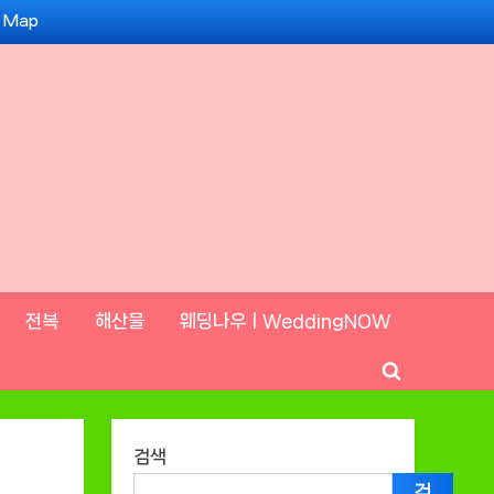
e Map
전복
해산물
웨딩나우ㅣWeddingNOW
Toggle
search
form
검색
검