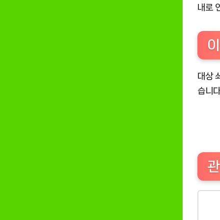
내로 
이
대상 
습니다
관