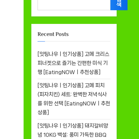
색
Recent Posts
[잇팅나우ㅣ인기상품] 고메 크리스
피너겟으로 즐기는 간편한 미식 기
행 [EatingNOWㅣ추천상품]
[잇팅나우ㅣ인기상품] 고메 피치
(피자치킨) 세트: 완벽한 저녁식사
를 위한 선택 [EatingNOWㅣ추천
상품]
[잇팅나우ㅣ인기상품] 돼지갈비양
념 10KG 백설: 풍미 가득한 BBQ