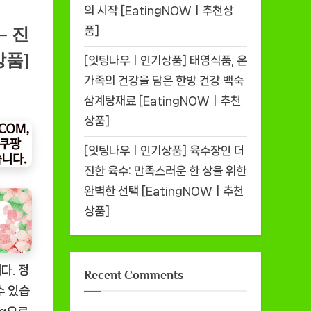
의 시작 [EatingNOWㅣ추천상
품]
– 진
상품]
[잇팅나우ㅣ인기상품] 태영식품, 온
가족의 건강을 담은 한방 건강 백숙
삼계탕재료 [EatingNOWㅣ추천
상품]
[잇팅나우ㅣ인기상품] 육수장인 더
진한 육수: 만족스러운 한 상을 위한
완벽한 선택 [EatingNOWㅣ추천
상품]
다. 정
Recent Comments
수 있습