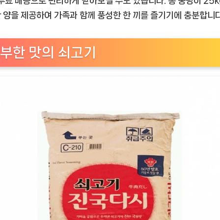
 무료 배송으로 편리하게 받아보실 수도 있습니다. 총 중량이 25
기
 양을 제공하여 가족과 함께 풍성한 한 끼를 즐기기에 충분합니다
진
국
다
부한 맛의 쇠고기
시
–
진
정
한
맛
을
경
험
해
보
세
요