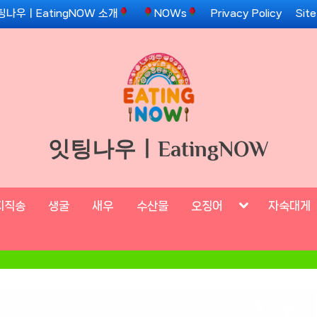
팅나우ㅣEatingNOW 소개
NOWs
Privacy Policy
Sit
잇팅나우ㅣEatingNOW
Toggle
지직송
생굴
새우
수산물
오징어
자숙대게
sub-
menu