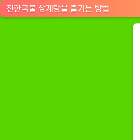
삼
진한국물 삼계탕을 즐기는 방법
계
탕
재
료
–
건
강
을
위
한
최
상
의
선
택