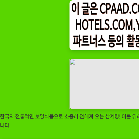
on
팅
나
우
ㅣ
인
기
상
품]
몸
애
조
화
진
한
한국의 전통적인 보양식품으로 소중히 전해져 오는 삼계탕! 이를 위
국
니다.
물