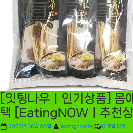
[잇팅나우ㅣ인기상품] 몸애
택 [EatingNOWㅣ추천상
Posted
By
[잇
2025년 06월 08일
eatingnow.kr
에 댓글 없음