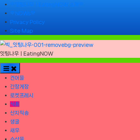
Skip
🌹잇팅나우ㅣEatingNOW 소개🌹
to
🌹NOWs🌹
content
Privacy Policy
Site Map
잇팅나우ㅣEatingNOW
건어물
간장게장
로켓프레시
식품
산지직송
생굴
새우
수산물