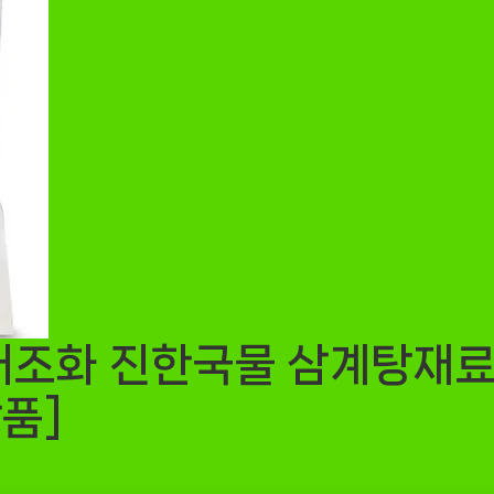
조화 진한국물 삼계탕재료 
품]