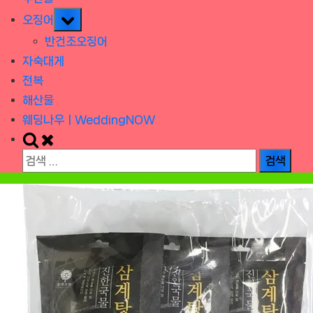
Toggle
오징어
sub-
반건조오징어
menu
자숙대게
전복
해산물
웨딩나우ㅣWeddingNOW
Toggle
search
검
form
색: