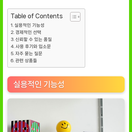
완
벽
Table of Contents
한
조
실용적인 기능성
화
경제적인 선택
[EatingNOW
신뢰할 수 있는 품질
ㅣ
사용 후기와 입소문
추
자주 묻는 질문
천
관련 상품들
상
품]
실용적인 기능성