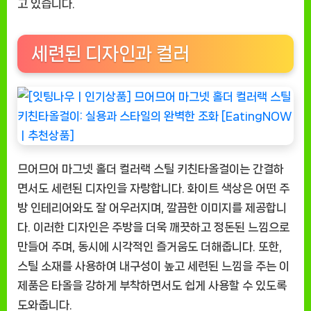
더
고 있습니다.
컬
러
세련된 디자인과 컬러
랙
스
틸
키
친
타
올
므어므어 마그넷 홀더 컬러랙 스틸 키친타올걸이는 간결하
걸
이:
면서도 세련된 디자인을 자랑합니다. 화이트 색상은 어떤 주
실
방 인테리어와도 잘 어우러지며, 깔끔한 이미지를 제공합니
용
다. 이러한 디자인은 주방을 더욱 깨끗하고 정돈된 느낌으로
과
만들어 주며, 동시에 시각적인 즐거움도 더해줍니다. 또한,
스
스틸 소재를 사용하여 내구성이 높고 세련된 느낌을 주는 이
타
제품은 타올을 강하게 부착하면서도 쉽게 사용할 수 있도록
일
의
도와줍니다.