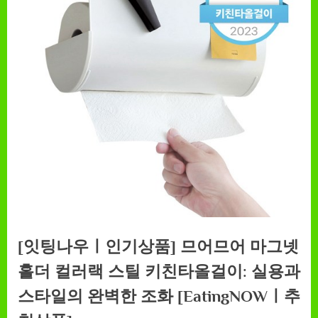
[잇팅나우ㅣ인기상품] 므어므어 마그넷
홀더 컬러랙 스틸 키친타올걸이: 실용과
스타일의 완벽한 조화 [EatingNOWㅣ추