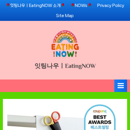
Skip
잇팅나우ㅣEatingNOW 소개
NOWs
Privacy Policy
to
Site Map
content
잇팅나우ㅣEatingNOW