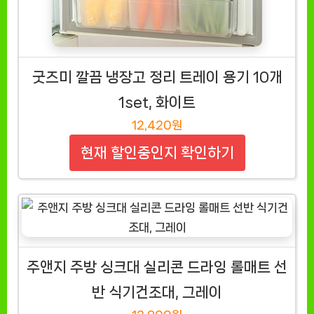
굿즈미 깔끔 냉장고 정리 트레이 용기 10개
1set, 화이트
12,420원
현재 할인중인지 확인하기
주앤지 주방 싱크대 실리콘 드라잉 롤매트 선
반 식기건조대, 그레이