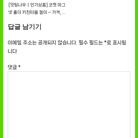
[잇팅나우ㅣ인기상품] 코멧 마그
넷 홀더 키친타올 걸이 – 가격, 기
능, 디자인 모두 만족!
답글 남기기
[EatingNOWㅣ추천상품]
이메일 주소는 공개되지 않습니다.
필수 필드는
*
로 표시됩
니다
댓글
*