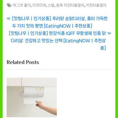
Tags:
,
,
,
,
마그넷 홀더
므어므어
스틸
원목 치킨타올걸이
키친타올걸이
글
P
[잇팅나우ㅣ인기상품] 푸라닭 순닭다리살, 풍미 가득한
r
두 가지 맛의 향연 [EatingNOWㅣ추천상품]
탐
N
e
[잇팅나우ㅣ인기상품] 한강식품 IQFF 무항생제 인증 닭
색
e
v
다리살: 건강하고 맛있는 선택 [EatingNOWㅣ추천상
x
i
품]
t
o
Related Posts
P
u
o
s
s
P
t
o
:
s
t
: