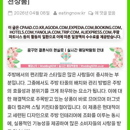
천상품]
Posted
By
[잇
2026년 04월 08일
eatingnow.kr
에 댓글 없음
on
팅
나
우
ㅣ
인
기
상
품]
주방에서의 편리함과 스타일은 많은 사람들이 중시하는 부
므
어
분입니다. 그중에서도 주방 타올의 배치와 관리 방법은 주방
므
의 효율성과 분위기를 크게 좌우하는 요소가 됩니다. 이에 대
어
한 해결책으로 주목받고 있는 상품이 바로 므어므어 마그넷
마
홀더 컬러랙 스틸 키친타올걸이입니다. 이 제품은 현대적이
그
고 세련된 디자인으로 주방 인테리어에 조화를 이루는 동시
넷
에, 실용적인 기능성을 제공하여 많은 소비자들의 사랑을 받
홀