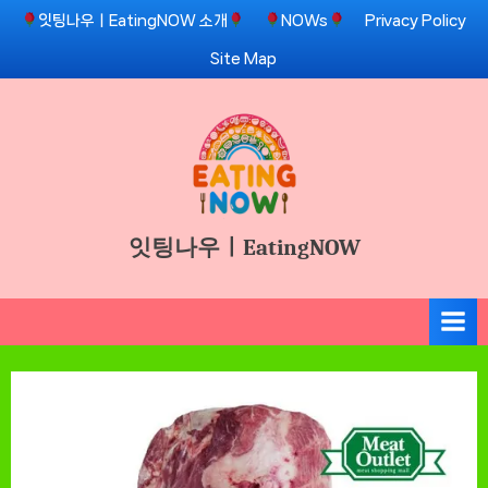
Skip
잇팅나우ㅣEatingNOW 소개
NOWs
Privacy Policy
to
Site Map
content
잇팅나우ㅣEatingNOW