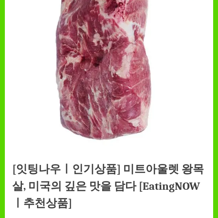
[잇팅나우ㅣ인기상품] 미트아울렛 왕목
살, 미국의 깊은 맛을 담다 [EatingNOW
ㅣ추천상품]