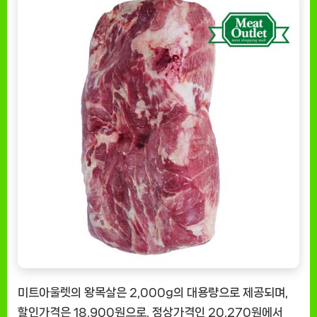
의
깊
은
맛
을
담
다
[EatingNOW
ㅣ
추
천
상
품]
미트아울렛의 왕목살은 2,000g의 대용량으로 제공되며,
할인가격은 18,900원으로, 정상가격인 20,270원에서