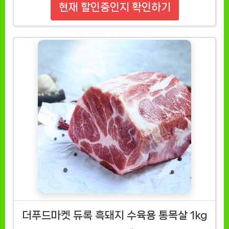
현재 할인중인지 확인하기
더푸드마켓 듀록 흑돼지 수육용 통목살 1kg