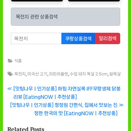
목전지 관련 상품검색
알리검색
쿠팡상품검색
식품
Tags:
,
,
,
,
목전지
미국산 고기
미트아울렛
수입 돼지 목살 2.5cm
왕목살
글
P
[잇팅나우ㅣ인기상품] 하림 자연실록 IFF무항생제 닭봉
r
리뷰 [EatingNOWㅣ추천상품]
탐
N
e
[잇팅나우ㅣ인기상품] 청정원 간편식, 집에서 맛보는 진
색
e
v
정한 한국의 맛 [EatingNOWㅣ추천상품]
x
i
Related Posts
t
o