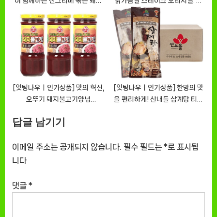
이 함께하는 산그리메 볶은 돼지
닭가슴살 스테이크 오리지널: 건
감자 [EatingNOWㅣ추천상품]
강과 맛을 동시에! [EatingNOW
ㅣ추천상품]
[잇팅나우ㅣ인기상품] 맛의 혁신,
[잇팅나우ㅣ인기상품] 한방의 맛
오뚜기 돼지불고기양념
을 편리하게! 산내들 삼계탕 티백
[EatingNOWㅣ추천상품]
1Box [EatingNOWㅣ추천상
답글 남기기
품]
이메일 주소는 공개되지 않습니다.
필수 필드는
*
로 표시됩
니다
댓글
*