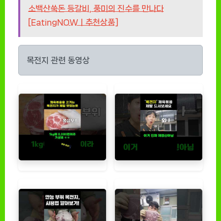
소백산쑥돈 등갈비, 풍미의 진수를 만나다
[EatingNOWㅣ추천상품]
목전지 관련 동영상