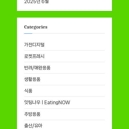
2025년 6월
Categories
가전디지털
로켓프레시
반려/애완용품
생활용품
식품
잇팅나우ㅣEatingNOW
주방용품
출산/유아