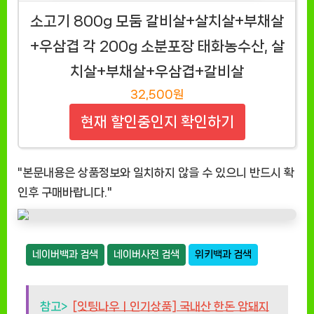
소고기 800g 모둠 갈비살+살치살+부채살
+우삼겹 각 200g 소분포장 태화농수산, 살
치살+부채살+우삼겹+갈비살
32,500원
현재 할인중인지 확인하기
"본문내용은 상품정보와 일치하지 않을 수 있으니 반드시 확
인후 구매바랍니다."
네이버백과 검색
네이버사전 검색
위키백과 검색
참고>
[잇팅나우ㅣ인기상품] 국내산 한돈 암돼지