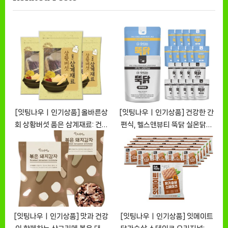
P
u
o
s
s
P
t
o
:
s
t
:
[잇팅나우ㅣ인기상품] 올바른상
[잇팅나우ㅣ인기상품] 건강한 간
회 상황버섯 품은 삼계재료: 건강
편식, 헬스앤뷰티 뚝닭 실온닭가
한 영양을 가득 담은 선택
슴살 [EatingNOWㅣ추천상품]
[EatingNOWㅣ추천상품]
[잇팅나우ㅣ인기상품] 맛과 건강
[잇팅나우ㅣ인기상품] 잇메이트