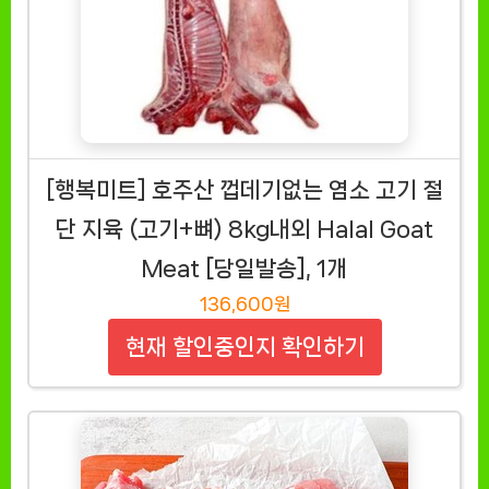
[행복미트] 호주산 껍데기없는 염소 고기 절
단 지육 (고기+뼈) 8kg내외 Halal Goat
Meat [당일발송], 1개
136,600원
현재 할인중인지 확인하기