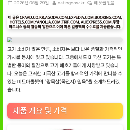
Posted
By
[잇
2026년 06월 29일
eatingnow.kr
에 댓글 없음
on
팅
나
우
ㅣ
인
기
고기 소비가 많은 만큼, 소비자는 보다 나은 품질과 가격적인
상
가치를 동시에 찾고 있습니다. 그중에서도 미국산 고기는 특
품]
별한 풍미와 질감으로 고기 애호가들에게 사랑받고 있습니
미
트
다. 오늘은 그러한 미국산 고기를 합리적인 가격에 만나볼 수
아
있는 미트아울렛의 "왕목살(목전지) 원육"을 소개해드리겠
울
습니다.
렛
왕
목
제품 개요 및 가격
살,
미
국