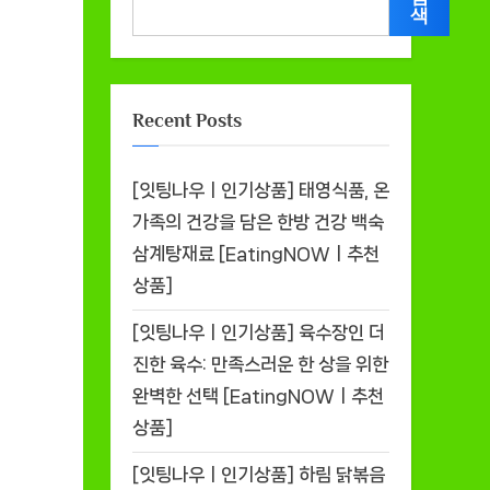
색
Recent Posts
[잇팅나우ㅣ인기상품] 태영식품, 온
가족의 건강을 담은 한방 건강 백숙
삼계탕재료 [EatingNOWㅣ추천
상품]
[잇팅나우ㅣ인기상품] 육수장인 더
진한 육수: 만족스러운 한 상을 위한
완벽한 선택 [EatingNOWㅣ추천
상품]
[잇팅나우ㅣ인기상품] 하림 닭볶음