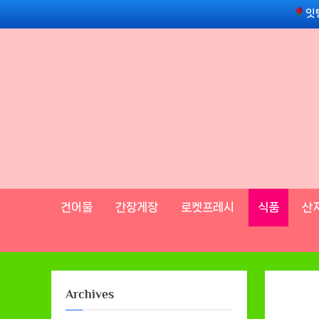
Skip
잇
to
content
건어물
간장게장
로켓프레시
식품
산
Archives