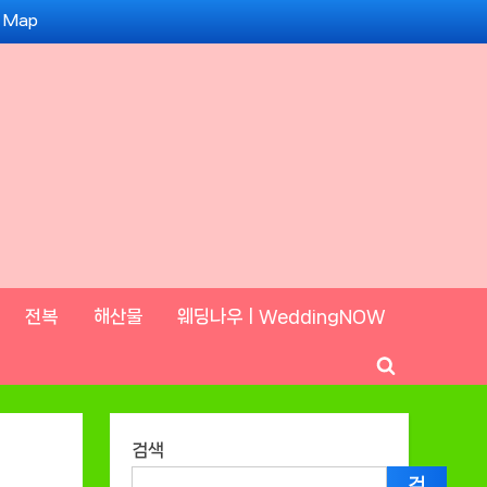
e Map
전복
해산물
웨딩나우ㅣWeddingNOW
Toggle
search
form
검색
검