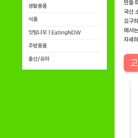
만들 
생활용품
국산 
식품
요구하
에서는
잇팅나우ㅣEatingNOW
자세히
주방용품
출산/유아
고