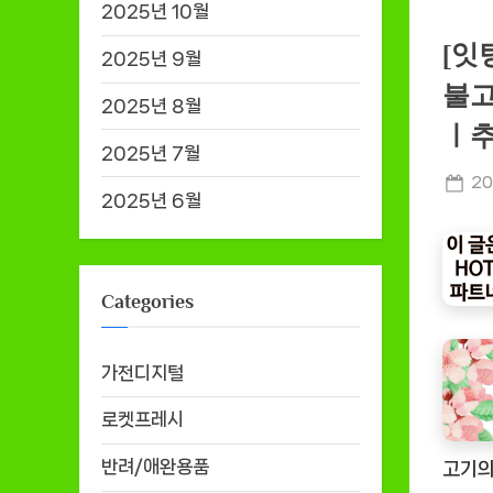
2025년 10월
[잇
2025년 9월
불고
2025년 8월
ㅣ추
2025년 7월
Po
20
2025년 6월
on
Categories
가전디지털
로켓프레시
반려/애완용품
고기의