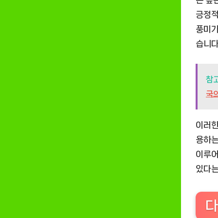
는 높
긍정적
풍미가
습니다
참
국의
이러한
용하는
이루어
있다는
다