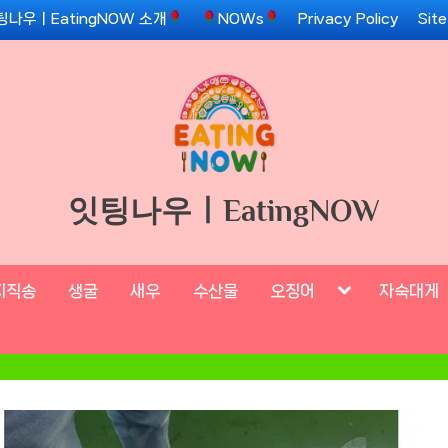
팅나우ㅣEatingNOW 소개
NOWs
Privacy Policy
Sit
잇팅나우ㅣEatingNOW
Toggle
지직송
생굴
새우
수산물
오징어
자숙대게
sub-
menu