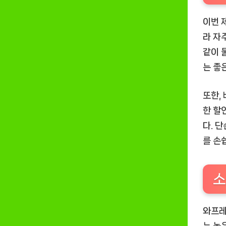
이번 
라 자
같이 
는 좋
또한,
한 할
다. 
를 손
소
와프레