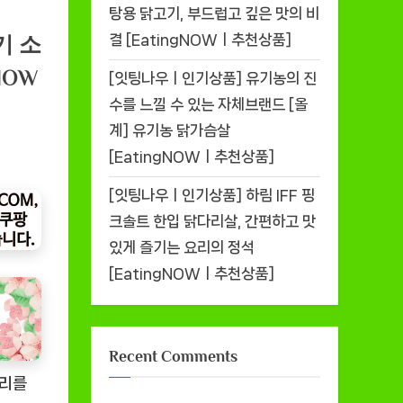
탕용 닭고기, 부드럽고 깊은 맛의 비
결 [EatingNOWㅣ추천상품]
기 소
NOW
[잇팅나우ㅣ인기상품] 유기농의 진
수를 느낄 수 있는 자체브랜드 [올
계] 유기농 닭가슴살
[EatingNOWㅣ추천상품]
[잇팅나우ㅣ인기상품] 하림 IFF 핑
크솔트 한입 닭다리살, 간편하고 맛
있게 즐기는 요리의 정석
[EatingNOWㅣ추천상품]
Recent Comments
요리를