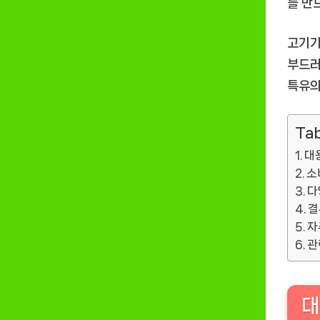
를 만
고기가
부드러
특유의
Tab
대
소
다
결
자
관
대