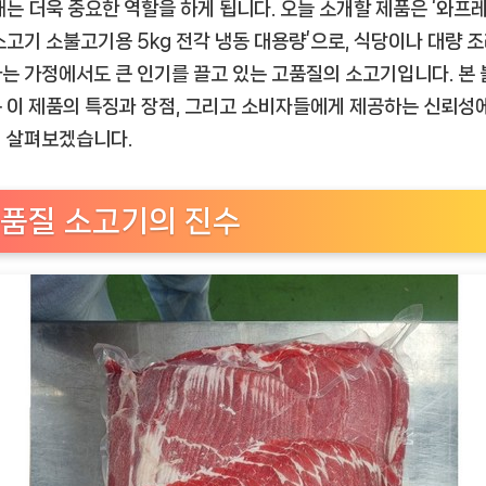
레
때는 더욱 중요한 역할을 하게 됩니다. 오늘 소개할 제품은 ‘와프
쉬
소고기 소불고기용 5kg 전각 냉동 대용량’으로, 식당이나 대량 
미
는 가정에서도 큰 인기를 끌고 있는 고품질의 소고기입니다. 본
국
 이 제품의 특징과 장점, 그리고 소비자들에게 제공하는 신뢰성
산
 살펴보겠습니다.
소
고
기
품질 소고기의 진수
소
불
고
기
용
5kg
전
각
냉
동