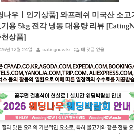
팅나우ㅣ인기상품] 와프레쉬 미국산 소고
기용 5kg 전각 냉동 대용량 리뷰 [Eating
천상품]
sted
By
[잇
25년 12월 24일
eatingnow.kr
에 댓글 없음
팅
나
우
ㅣ
인
기
상
품]
와
 질과 맛은 요리의 기본적인 요소로, 특히 불고기와 같은 전통 
프