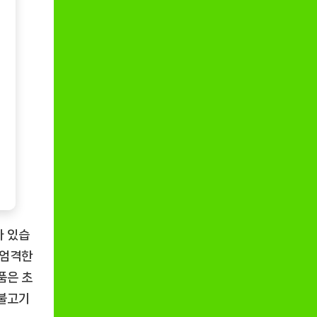
나 있습
 엄격한
품은 초
 불고기