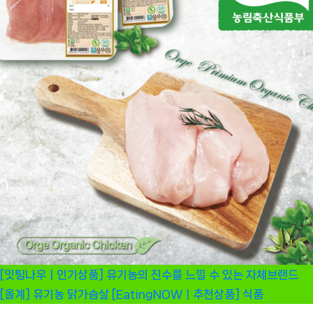
[잇팅나우ㅣ인기상품] 유기농의 진수를 느낄 수 있는 자체브랜드
[올계] 유기농 닭가슴살 [EatingNOWㅣ추천상품]
식품