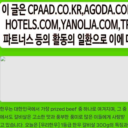
on
팅
나
우
ㅣ
인
기
상
품]
[우
리
한
우]
1
등
한우는 대한민국에서 가장 prized beef 중 하나로 여겨지며, 그 중
급
에서도 갈비살은 고소한 맛과 풍부한 풍미로 많은 이들에게 사랑받
한
고 있습니다. 오늘은 [우리한우] 1등급 한우 갈비살 300g의 특징과