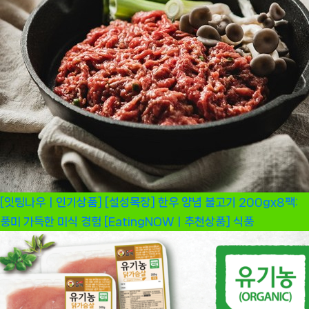
[잇팅나우ㅣ인기상품] [설성목장] 한우 양념 불고기 200gx8팩:
풍미 가득한 미식 경험 [EatingNOWㅣ추천상품]
식품