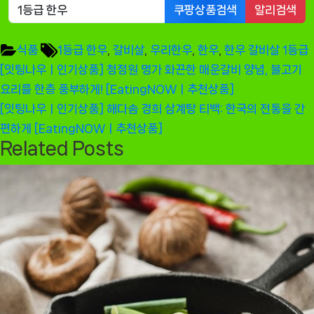
쿠팡상품검색
알리검색
Tags:
식품
1등급 한우
,
갈비살
,
우리한우
,
한우
,
한우 갈비살 1등급
글
Previous
[잇팅나우ㅣ인기상품] 청정원 명가 화끈한 매운갈비 양념, 불고기
탐
Post:
요리를 한층 풍부하게! [EatingNOWㅣ추천상품]
색
Next
[잇팅나우ㅣ인기상품] 해다솜 경희 삼계탕 티백: 한국의 전통을 간
Post:
편하게 [EatingNOWㅣ추천상품]
Related Posts