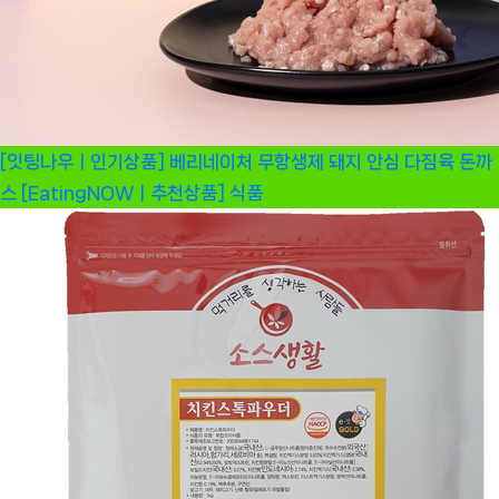
[잇팅나우ㅣ인기상품] 베리네이처 무항생제 돼지 안심 다짐육 돈까
스 [EatingNOWㅣ추천상품]
식품