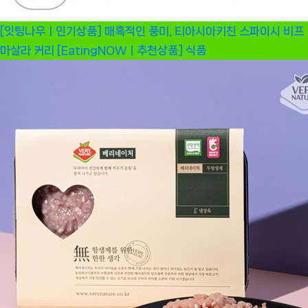
[잇팅나우ㅣ인기상품] 매혹적인 풍미, 티아시아키친 스파이시 비프
마살라 커리 [EatingNOWㅣ추천상품]
식품