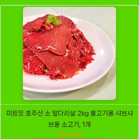
미트잇 호주산 소 앞다리살 2kg 불고기용 샤브샤
브용 소고기, 1개
35,500원