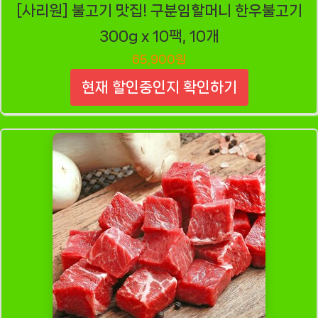
[사리원] 불고기 맛집! 구분임할머니 한우불고기
300g x 10팩, 10개
65,900원
현재 할인중인지 확인하기