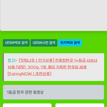
네이버백과 검색
네이버사전 검색
위키백과 검색
참고>
[잇팅나우ㅣ인기상품] 전통참한우 1+등급 샤브샤
브용 (냉장), 300g, 1개: 풍미 가득한 한우의 세계
[EatingNOWㅣ추천상품]
1등급 한우 관련 동영상