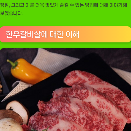
우
장점, 그리고 이를 더욱 맛있게 즐길 수 있는 방법에 대해 이야기해
갈
보겠습니다.
비
살
한우갈비살에 대한 이해
300g
의
매
력
[EatingNOW
ㅣ
추
천
상
품]