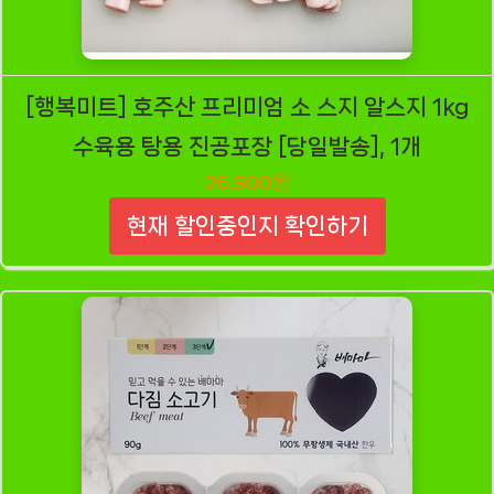
[행복미트] 호주산 프리미엄 소 스지 알스지 1kg
수육용 탕용 진공포장 [당일발송], 1개
26,900원
현재 할인중인지 확인하기