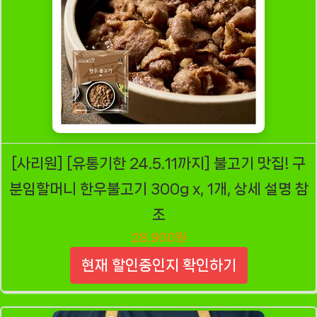
[사리원] [유통기한 24.5.11까지] 불고기 맛집! 구
분임할머니 한우불고기 300g x, 1개, 상세 설명 참
조
28,900원
현재 할인중인지 확인하기