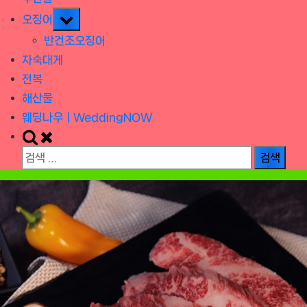
Toggle
오징어
sub-
반건조오징어
menu
자숙대게
전복
해산물
웨딩나우ㅣWeddingNOW
Toggle
search
검
form
색: