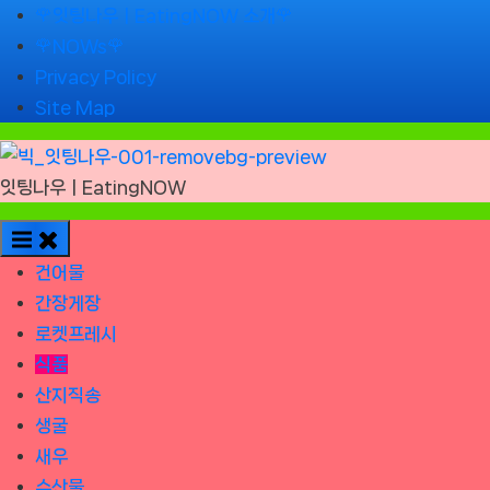
Skip
🌹잇팅나우ㅣEatingNOW 소개🌹
to
🌹NOWs🌹
content
Privacy Policy
Site Map
잇팅나우ㅣEatingNOW
건어물
간장게장
로켓프레시
식품
산지직송
생굴
새우
수산물