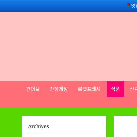
Skip
잇
to
content
건어물
간장게장
로켓프레시
식품
산
Archives