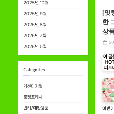
2025년 10월
[잇
2025년 9월
한 
2025년 8월
상품
2025년 7월
Po
20
2025년 6월
on
Categories
가전디지털
로켓프레시
반려/애완용품
이번에