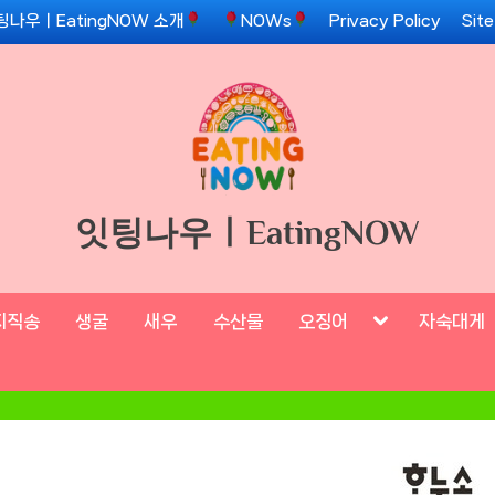
팅나우ㅣEatingNOW 소개
NOWs
Privacy Policy
Sit
잇팅나우ㅣEatingNOW
Toggle
지직송
생굴
새우
수산물
오징어
자숙대게
sub-
menu