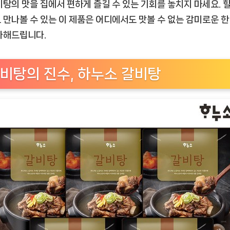
소
비탕의 맛을 집에서 편하게 즐길 수 있는 기회를 놓치지 마세요. 
갈
 만나볼 수 있는 이 제품은 어디에서도 맛볼 수 없는 감미로운 한
비
사해드립니다.
탕
–
감
비탕의 진수, 하누소 갈비탕
미
로
운
한
그
릇,
여
러
분
을
기
다