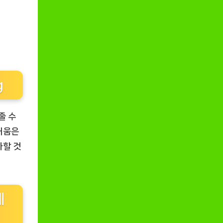
g
줄 수
즐거움은
사할 것
세