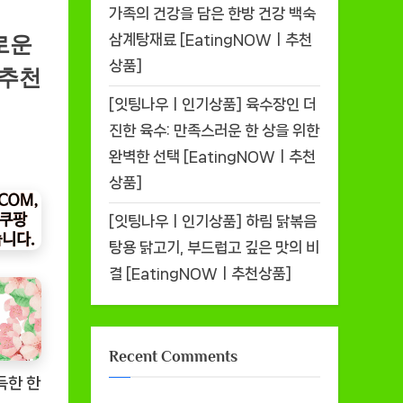
가족의 건강을 담은 한방 건강 백숙
삼계탕재료 [EatingNOWㅣ추천
로운
상품]
ㅣ추천
[잇팅나우ㅣ인기상품] 육수장인 더
진한 육수: 만족스러운 한 상을 위한
완벽한 선택 [EatingNOWㅣ추천
상품]
[잇팅나우ㅣ인기상품] 하림 닭볶음
탕용 닭고기, 부드럽고 깊은 맛의 비
결 [EatingNOWㅣ추천상품]
Recent Comments
득한 한