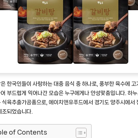
립
니
다
[EatingNOW
ㅣ
추
천
상
품]
은 한국인들이 사랑하는 대중 음식 중 하나로, 풍부한 육수에 고
어 부드럽게 익어나간 모습은 누구에게나 안성맞춤입니다. 하누
 식육추출가공품으로, 에이치앤유푸드에서 경기도 양주시에서 
제조되었습니다.
le of Contents