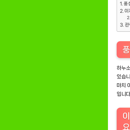
풍
이
관
풍
하누소
있습니
마치 
입니다
이
요