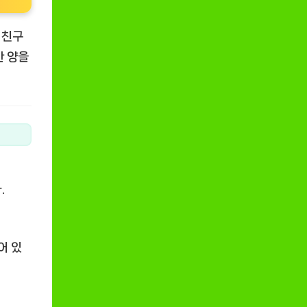
 친구
한 양을
.
어 있