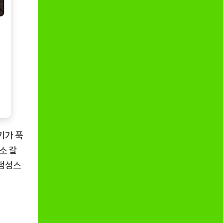
기가 푹
소 갈
정성스