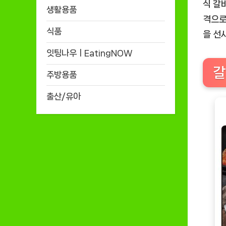
식 갈
생활용품
격으로
식품
을 선
잇팅나우ㅣEatingNOW
갈
주방용품
출산/유아