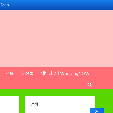
e Map
전복
해산물
웨딩나우ㅣWeddingNOW
Toggle
search
form
검색
검