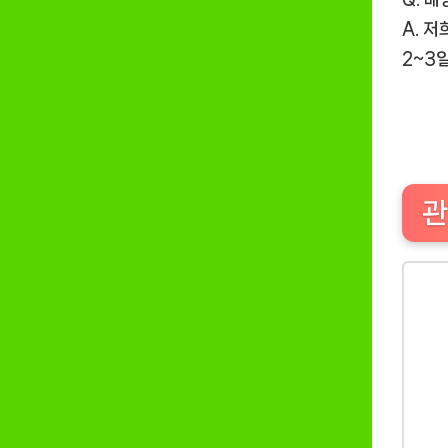
A. 
2~3
관