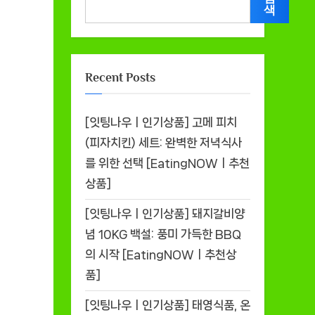
색
Recent Posts
[잇팅나우ㅣ인기상품] 고메 피치
(피자치킨) 세트: 완벽한 저녁식사
를 위한 선택 [EatingNOWㅣ추천
상품]
[잇팅나우ㅣ인기상품] 돼지갈비양
념 10KG 백설: 풍미 가득한 BBQ
의 시작 [EatingNOWㅣ추천상
품]
[잇팅나우ㅣ인기상품] 태영식품, 온