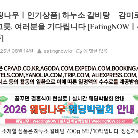
팅나우ㅣ인기상품] 하누소 갈비탕 – 감미
그릇, 여러분을 기다립니다 [EatingNOW
]
sted
By
[잇
25년 08월 14일
eatingnow.kr
에 댓글 없음
팅
나
우
ㅣ
인
기
상
품]
하
 소개할 상품은 하누소 갈비탕 700g 5팩/10팩입니다. 정성가
누