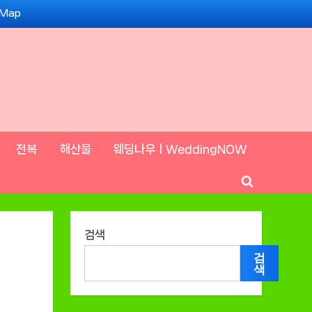
 Map
전복
해산물
웨딩나우ㅣWeddingNOW
Toggle
search
form
검색
검
색