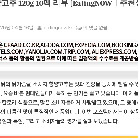
고추 120g 10팩 리뷰 [EatingNOWㅣ추천
sted
By
[잇
26년 04월 18일
eatingnow.kr
에 댓글 없음
팅
나
우
ㅣ
인
기
상
닭의 닭가슴살 소시지 청양고추는 맛과 건강을 동시에 챙길 수 
품]
, 요즘 바쁜 현대인들에게 특히 큰 인기를 끌고 있습니다. 이 제
하
저칼로리 식품으로, 많은 소비자들에게 사랑받고 있으며, 그 중에
림
의 매콤한 맛이 특징적인 제품입니다. 이번 포스팅에서는 이 상
이
장점과 특징, 그리고 소비자들의 평가를 살펴보겠습니다.
닭
닭