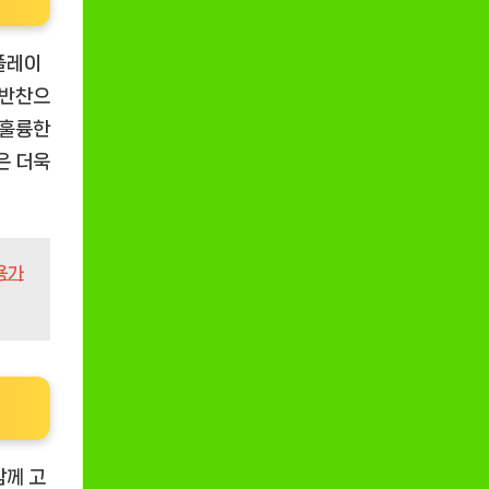
플레이
 반찬으
 훌륭한
은 더욱
용가
함께 고