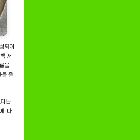
구성되어
백 저
흐름을
동을 즐
보다는
에, 다