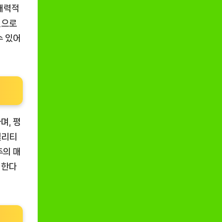
 매력적
인으로
수 있어
며, 평
퀄리티
추의 매
 한다