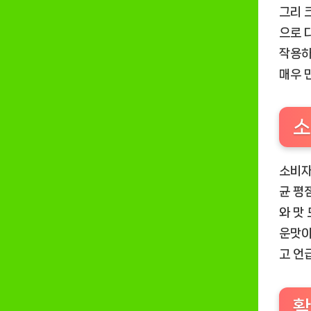
그리 
으로 
작용하
매우 
소
소비자
균 평
와 맛
운맛이
고 언
활