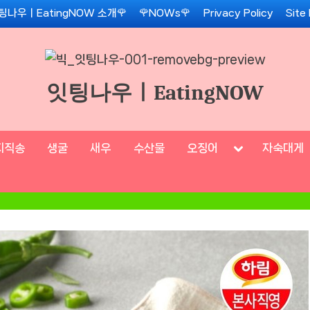
팅나우ㅣEatingNOW 소개🌹
🌹NOWs🌹
Privacy Policy
Site
잇팅나우ㅣEatingNOW
Toggle
지직송
생굴
새우
수산물
오징어
자숙대게
sub-
menu