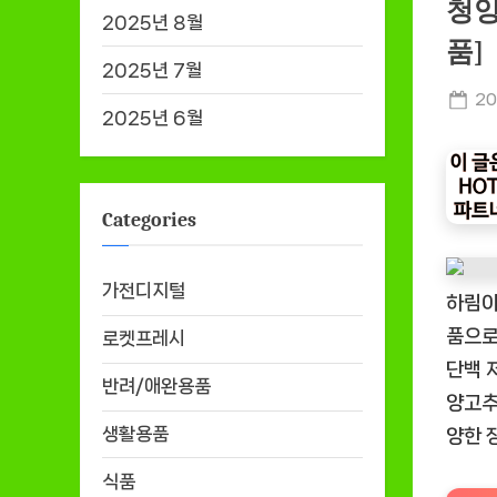
청양
2025년 8월
품]
2025년 7월
Po
20
2025년 6월
on
Categories
가전디지털
하림이
품으로
로켓프레시
단백 
반려/애완용품
양고추
생활용품
양한 
식품