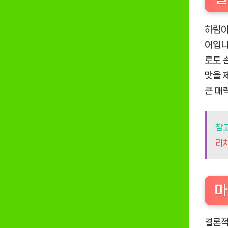
하림이
어입니
로도 
맛을 
큰 매
참
리치
마
결론적