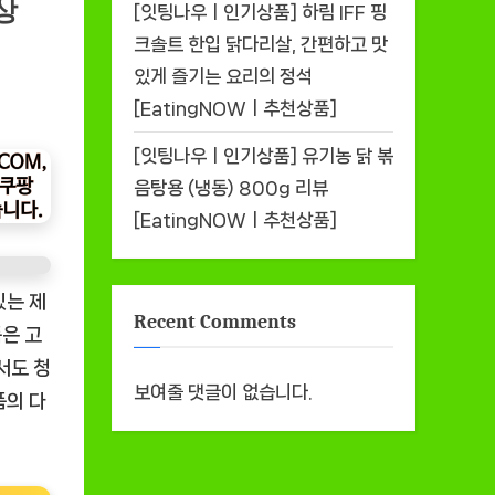
상
[잇팅나우ㅣ인기상품] 하림 IFF 핑
크솔트 한입 닭다리살, 간편하고 맛
있게 즐기는 요리의 정석
[EatingNOWㅣ추천상품]
[잇팅나우ㅣ인기상품] 유기농 닭 볶
음탕용 (냉동) 800g 리뷰
[EatingNOWㅣ추천상품]
있는 제
Recent Comments
품은 고
서도 청
보여줄 댓글이 없습니다.
품의 다