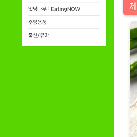
제
잇팅나우ㅣEatingNOW
주방용품
출산/유아