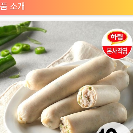
가
품 소개
슴
살
소
시
지
청
양
고
추
120g
10
팩
리
뷰
[EatingNOW
ㅣ
추