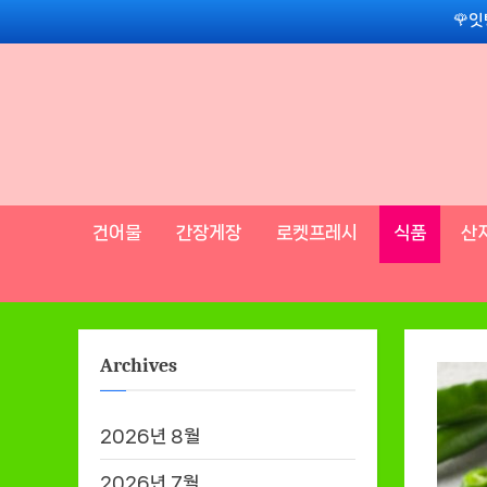
Skip
🌹잇
to
content
건어물
간장게장
로켓프레시
식품
산
Archives
2026년 8월
2026년 7월