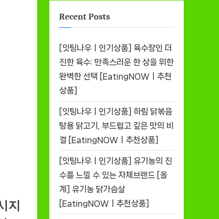
Recent Posts
[잇팅나우ㅣ인기상품] 육수장인 더
진한 육수: 만족스러운 한 상을 위한
완벽한 선택 [EatingNOWㅣ추천
상품]
[잇팅나우ㅣ인기상품] 하림 닭볶음
탕용 닭고기, 부드럽고 깊은 맛의 비
결 [EatingNOWㅣ추천상품]
[잇팅나우ㅣ인기상품] 유기농의 진
수를 느낄 수 있는 자체브랜드 [올
계] 유기농 닭가슴살
시지
[EatingNOWㅣ추천상품]