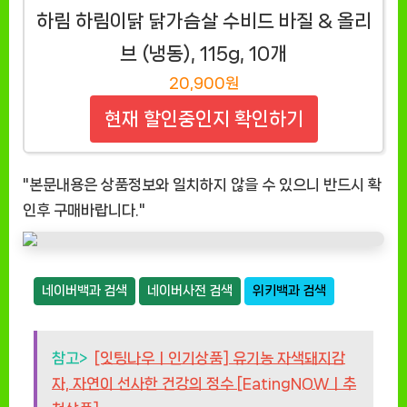
하림 하림이닭 닭가슴살 수비드 바질 & 올리
브 (냉동), 115g, 10개
20,900원
현재 할인중인지 확인하기
"본문내용은 상품정보와 일치하지 않을 수 있으니 반드시 확
인후 구매바랍니다."
네이버백과 검색
네이버사전 검색
위키백과 검색
참고>
[잇팅나우ㅣ인기상품] 유기농 자색돼지감
자, 자연이 선사한 건강의 정수 [EatingNOWㅣ추