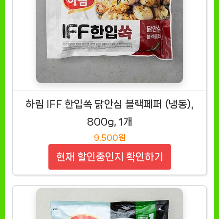
하림 IFF 한입쏙 닭안심 블랙페퍼 (냉동),
800g, 1개
9,500원
현재 할인중인지 확인하기