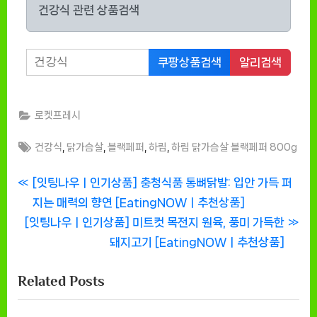
건강식 관련 상품검색
쿠팡상품검색
알리검색
로켓프레시
Tags:
,
,
,
,
건강식
닭가슴살
블랙페퍼
하림
하림 닭가슴살 블랙페퍼 800g
글
P
[잇팅나우ㅣ인기상품] 충청식품 통뼈닭발: 입안 가득 퍼
r
지는 매력의 향연 [EatingNOWㅣ추천상품]
탐
N
e
[잇팅나우ㅣ인기상품] 미트컷 목전지 원육, 풍미 가득한
색
e
v
돼지고기 [EatingNOWㅣ추천상품]
x
i
Related Posts
t
o
P
u