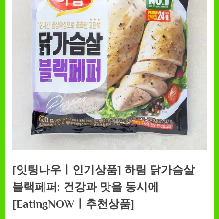
[잇팅나우ㅣ인기상품] 하림 닭가슴살
블랙페퍼: 건강과 맛을 동시에
[EatingNOWㅣ추천상품]