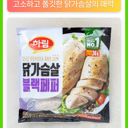
고소하고 쫄깃한 닭가슴살의 매력
건
강
과
맛
을
동
시
에
[EatingNOW
ㅣ
추
천
상
품]