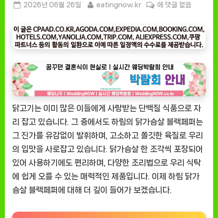
Posted
By
[잇
2026년 06월 26일
eatingnow.kr
에 댓글 없음
on
팅
나
우
ㅣ
인
기
상
품]
닭고기는 이미 많은 이들에게 사랑받는 단백질 식품으로 자
하
림
리 잡고 있습니다. 그 중에서도 하림의 닭가슴살 블랙페퍼는
닭
그 진가를 유감없이 발휘하며, 고소하고 쫄깃한 육질로 우리
가
의 입맛을 사로잡고 있습니다. 닭가슴살 한 조각씩 포장되어
슴
있어 사용하기에도 편리하며, 다양한 조리법으로 우리 식탁
살
에 쉽게 오를 수 있는 매력적인 제품입니다. 이제 하림 닭가
블
슴살 블랙페퍼에 대해 더 깊이 들어가 보겠습니다.
랙
페
퍼: