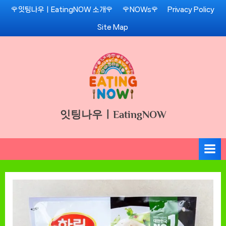
Skip
🌹잇팅나우ㅣEatingNOW 소개🌹
🌹NOWs🌹
Privacy Policy
to
Site Map
content
잇팅나우ㅣEatingNOW