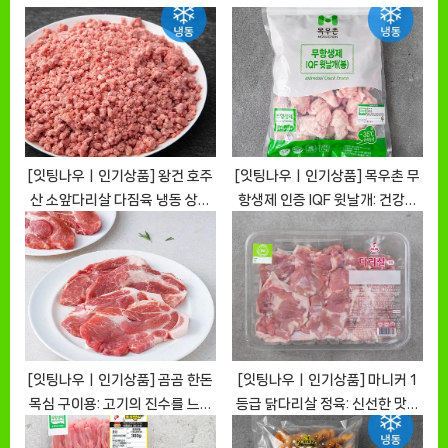
o
s
s
P
t
o
:
s
t
:
[잇팅나우ㅣ인기상품] 왕건 호주
[잇팅나우ㅣ인기상품] 목우촌 무
산 소앞다리살 다짐육 냉동 상품
항생제 인증 IQF 윗날개: 건강하
소개 [EatingNOWㅣ추천상품]
고 맛있는 닭고기 선택
[EatingNOWㅣ추천상품]
[잇팅나우ㅣ인기상품] 곰곰 한돈
[잇팅나우ㅣ인기상품] 마니커 1
목심 구이용: 고기의 진수를 느끼
등급 닭다리살 정육: 신선한 맛과
다 [EatingNOWㅣ추천상품]
안심한 보관으로 안전하게 즐기는