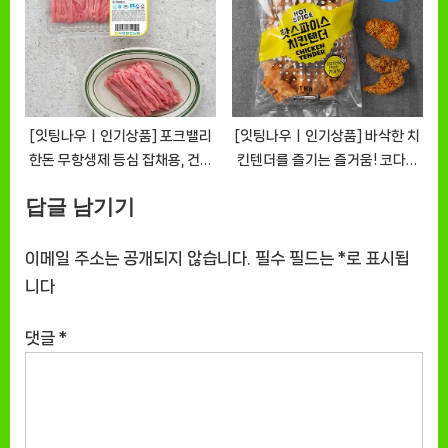
고소한 살코기 [EatingNOWㅣ
추천상품]
[잇팅나우ㅣ인기상품] 포크밸리
[잇팅나우ㅣ인기상품] 바삭한 치
한돈 무항생제 등심 잡채용, 건강
킨텐더를 즐기는 즐거움! 코다노
과 맛을 함께 사로잡다
핫스파이스 치킨텐더
답글 남기기
[EatingNOWㅣ추천상품]
[EatingNOWㅣ추천상품]
이메일 주소는 공개되지 않습니다.
필수 필드는
*
로 표시됩
니다
댓글
*