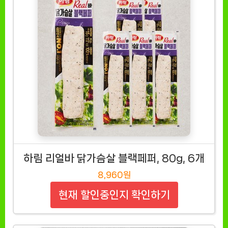
하림 리얼바 닭가슴살 블랙페퍼, 80g, 6개
8,960원
현재 할인중인지 확인하기