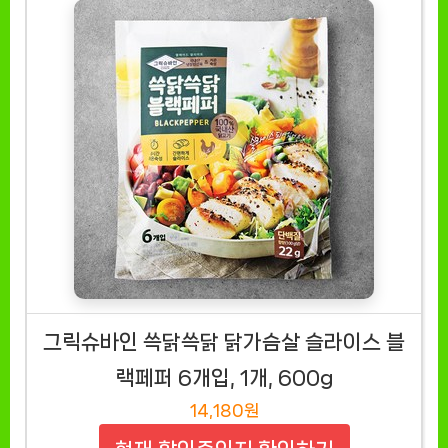
그릭슈바인 쓱닭쓱닭 닭가슴살 슬라이스 블
랙페퍼 6개입, 1개, 600g
14,180원