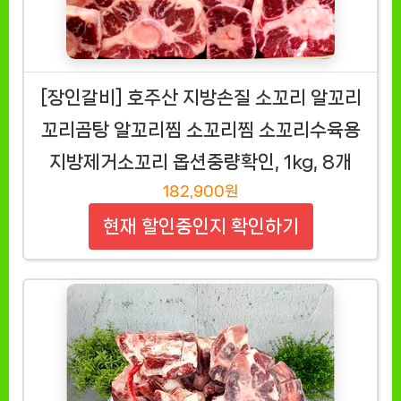
[장인갈비] 호주산 지방손질 소꼬리 알꼬리
꼬리곰탕 알꼬리찜 소꼬리찜 소꼬리수육용
지방제거소꼬리 옵션중량확인, 1kg, 8개
182,900원
현재 할인중인지 확인하기