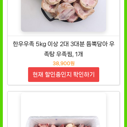
한우우족 5kg 이상 2대 3대분 듬뿍담아 우
족탕 우족찜, 1개
38,900원
현재 할인중인지 확인하기