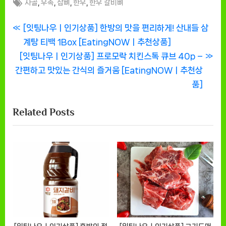
Tags:
,
,
,
,
사골
우족
잡뼈
한우
한우 갈비뼈
글
P
[잇팅나우ㅣ인기상품] 한방의 맛을 편리하게! 산내들 삼
r
계탕 티백 1Box [EatingNOWㅣ추천상품]
탐
N
e
[잇팅나우ㅣ인기상품] 프로모락 치킨스톡 큐브 40p –
색
e
v
간편하고 맛있는 간식의 즐거움 [EatingNOWㅣ추천상
x
i
품]
t
o
Related Posts
P
u
o
s
s
P
t
o
:
s
t
: