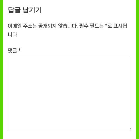
연을 경험하세요 [EatingNOW
로운 매력 [EatingNOWㅣ추천
답글 남기기
ㅣ추천상품]
상품]
이메일 주소는 공개되지 않습니다.
필수 필드는
*
로 표시됩
니다
댓글
*