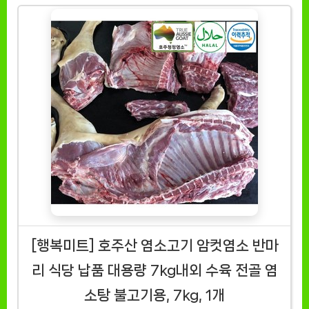
[행복미트] 호주산 염소고기 암컷염소 반마
리 식당 납품 대용량 7kg내외 수육 전골 염
소탕 불고기용, 7kg, 1개