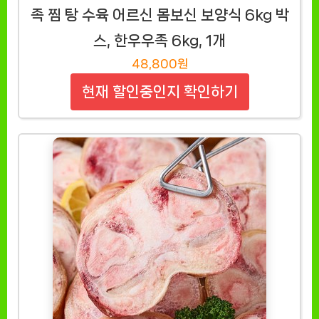
족 찜 탕 수육 어르신 몸보신 보양식 6kg 박
스, 한우우족 6kg, 1개
48,800원
현재 할인중인지 확인하기