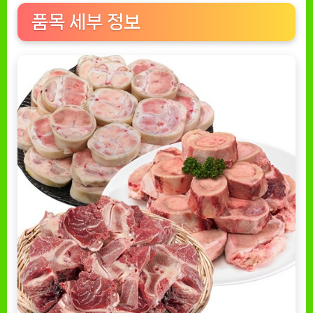
상
품목 세부 정보
품]