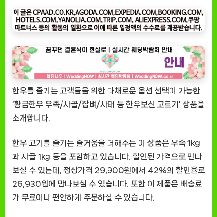
나
우
ㅣ
인
기
상
품]
한우를 즐기는 고객들을 위한 다채로운 옵션 선택이 가능한
한
우
‘황금한우 우족/사골/잡뼈/사태 등 한우보신 고르기’ 상품을
보
소개합니다.
신
고
한우 고기를 즐기는 즐거움을 더해주는 이 상품은 우족 1kg
르
과 사골 1kg 등을 포함하고 있습니다. 할인된 가격으로 만나
기
보실 수 있는데, 정상가격 29,900원에서 42%의 할인율로
[EatingNOW
26,930원에 만나보실 수 있습니다. 또한 이 제품은 배송료
ㅣ
추
가 무료이니 편안하게 주문하실 수 있습니다.
천