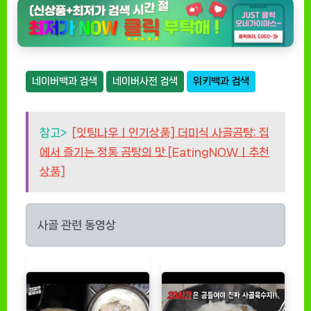
네이버백과 검색
네이버사전 검색
위키백과 검색
참고>
[잇팅나우ㅣ인기상품] 더미식 사골곰탕: 집
에서 즐기는 정통 곰탕의 맛 [EatingNOWㅣ추천
상품]
사골 관련 동영상