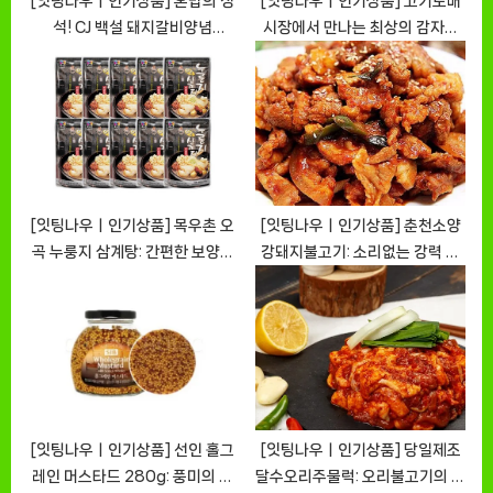
[잇팅나우ㅣ인기상품] 혼밥의 정
[잇팅나우ㅣ인기상품] 고기도매
석! CJ 백설 돼지갈비양념
시장에서 만나는 최상의 감자탕
2.45kg [EatingNOWㅣ추천상
재료, 캐나다산 목뼈
품]
[EatingNOWㅣ추천상품]
[잇팅나우ㅣ인기상품] 목우촌 오
[잇팅나우ㅣ인기상품] 춘천소양
곡 누룽지 삼계탕: 간편한 보양식
강돼지불고기: 소리없는 강력 매
의 새로운 패러다임
력의 불고기 [EatingNOWㅣ추
[EatingNOWㅣ추천상품]
천상품]
[잇팅나우ㅣ인기상품] 선인 홀그
[잇팅나우ㅣ인기상품] 당일제조
레인 머스타드 280g: 풍미의 향
달수오리주물럭: 오리불고기의 새