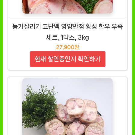
농가살리기 고단백 영양만점 횡성 한우 우족
세트, 1박스, 3kg
27,900원
현재 할인중인지 확인하기