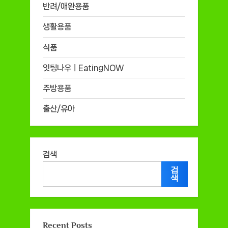
반려/애완용품
생활용품
식품
잇팅나우ㅣEatingNOW
주방용품
출산/유아
검색
검
색
Recent Posts