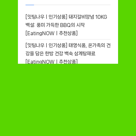
[잇팅나우ㅣ인기상품] 돼지갈비양념 10KG
백설: 풍미 가득한 BBQ의 시작
[EatingNOWㅣ추천상품]
[잇팅나우ㅣ인기상품] 태영식품, 온가족의 건
강을 담은 한방 건강 백숙 삼계탕재료
[EatingNOWㅣ추천상품]
[잇팅나우ㅣ인기상품] 육수장인 더 진한 육
수: 만족스러운 한 상을 위한 완벽한 선택
[EatingNOWㅣ추천상품]
[잇팅나우ㅣ인기상품] 하림 닭볶음탕용 닭고
기, 부드럽고 깊은 맛의 비결 [EatingNOW
ㅣ추천상품]
[잇팅나우ㅣ인기상품] 유기농의 진수를 느낄