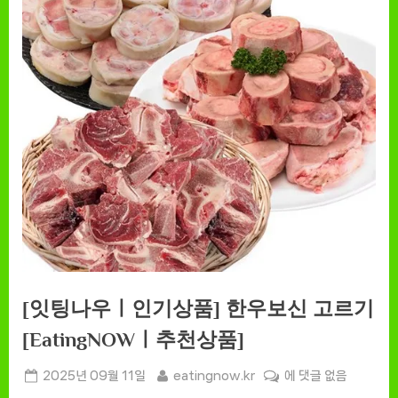
[잇팅나우ㅣ인기상품] 한우보신 고르기
[EatingNOWㅣ추천상품]
Posted
By
[잇
2025년 09월 11일
eatingnow.kr
에 댓글 없음
on
팅