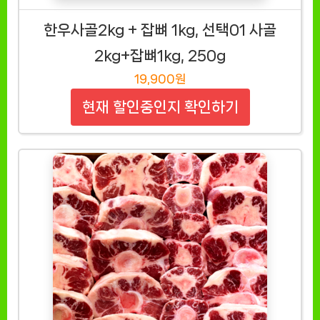
한우사골2kg + 잡뼈 1kg, 선택01 사골
2kg+잡뼈1kg, 250g
19,900원
현재 할인중인지 확인하기