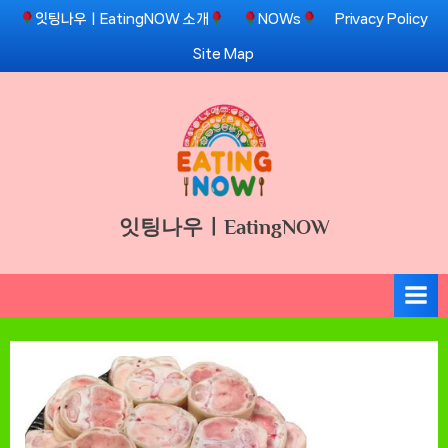
Skip
잇팅나우ㅣEatingNOW 소개
NOWs
Privacy Policy
to
Site Map
content
잇팅나우ㅣEatingNOW