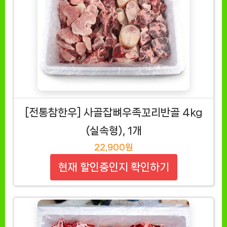
[전통참한우] 사골잡뼈우족꼬리반골 4kg
(실속형), 1개
22,900원
현재 할인중인지 확인하기