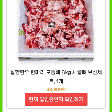
설향한우 한마리 모둠뼈 8kg 사골뼈 보신세
트, 1개
38,900원
현재 할인중인지 확인하기