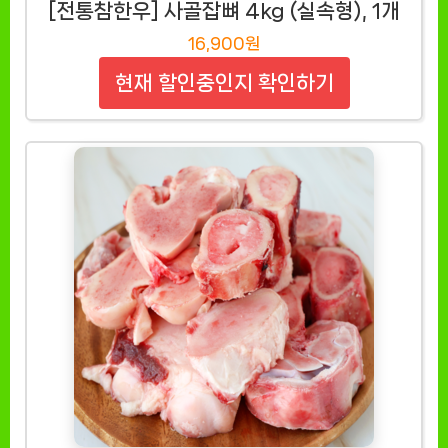
[전통참한우] 사골잡뼈 4kg (실속형), 1개
16,900원
현재 할인중인지 확인하기