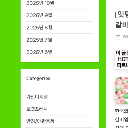
2025년 10월
[잇
2025년 9월
갈비
2025년 8월
Po
20
2025년 7월
on
2025년 6월
Categories
가전디지털
로켓프레시
한국의
갈비양
반려/애완용품