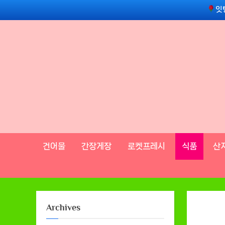
Skip
잇
to
content
건어물
간장게장
로켓프레시
식품
산
Archives