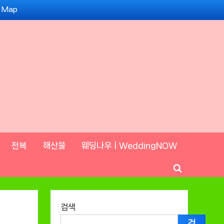
e Map
전복
해산물
웨딩나우ㅣWeddingNOW
Toggle
search
form
검색
검