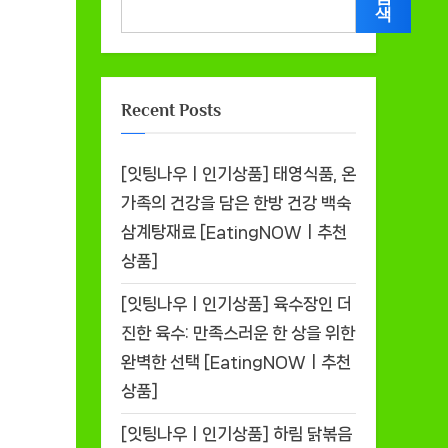
색
Recent Posts
[잇팅나우ㅣ인기상품] 태영식품, 온
가족의 건강을 담은 한방 건강 백숙
삼계탕재료 [EatingNOWㅣ추천
상품]
[잇팅나우ㅣ인기상품] 육수장인 더
진한 육수: 만족스러운 한 상을 위한
완벽한 선택 [EatingNOWㅣ추천
상품]
[잇팅나우ㅣ인기상품] 하림 닭볶음