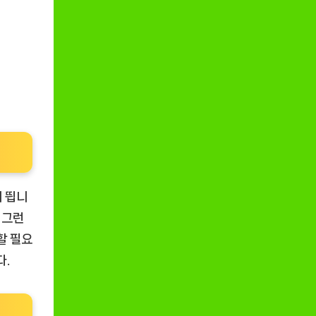
에 띕니
 그런
할 필요
다.