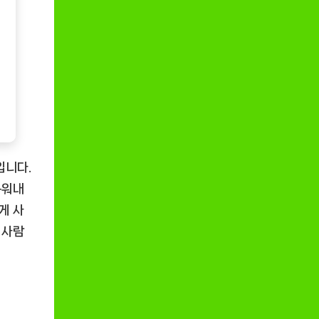
입니다.
구워내
게 사
 사람