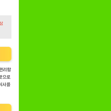
삼
 편리함
 맛으로
 식사를