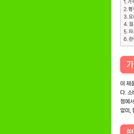
가
평
요
결
자
관
가
이 제
다. 
점에서
없이,
평