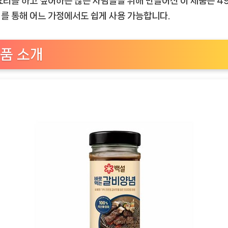
요리를 하고 싶어하는 많은 사람들을 위해 만들어진 이 제품은 4
당
를 통해 어느 가정에서도 쉽게 사용 가능합니다.
백
설
바
품 소개
로
먹
는
갈
비
양
념
490g
리
뷰
[EatingNOW
ㅣ
추