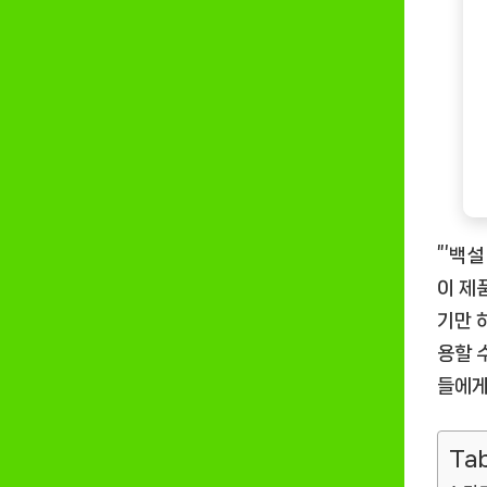
”’백
이 제
기만 
용할 
들에게
Tab