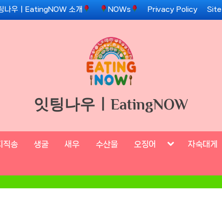
팅나우ㅣEatingNOW 소개
NOWs
Privacy Policy
Sit
잇팅나우ㅣEatingNOW
Toggle
지직송
생굴
새우
수산물
오징어
자숙대게
sub-
menu