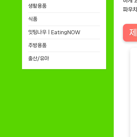
하게 
생활용품
파우치
식품
제
잇팅나우ㅣEatingNOW
주방용품
출산/유아