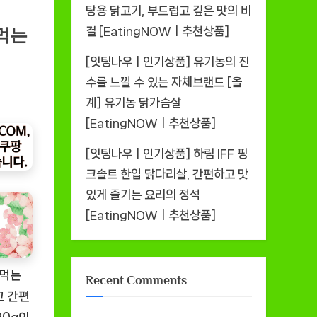
탕용 닭고기, 부드럽고 깊은 맛의 비
결 [EatingNOWㅣ추천상품]
먹는
[잇팅나우ㅣ인기상품] 유기농의 진
수를 느낄 수 있는 자체브랜드 [올
계] 유기농 닭가슴살
[EatingNOWㅣ추천상품]
[잇팅나우ㅣ인기상품] 하림 IFF 핑
크솔트 한입 닭다리살, 간편하고 맛
있게 즐기는 요리의 정석
[EatingNOWㅣ추천상품]
로먹는
Recent Comments
고 간편