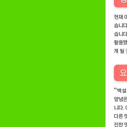
현재 
습니다
습니다
활용했
게 될
요
”’백
양념은
니다.
다른 
진한 