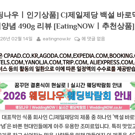
팅나우ㅣ인기상품] CJ제일제당 백설 바로
양념 490g 리뷰 [EatingNOWㅣ추천상품]
sted
By
[잇
26년 02월 14일
eatingnow.kr
에 댓글 없음
팅
나
우
ㅣ
인
기
상
품]
CJ
 대표적인 식품 회사인 CJ제일제당의 제품 중 하나인 ‘백설 바
제
일
념’은 바쁜 현대인들에게 아주 유용한 조미료입니다. 특히 맛있
제