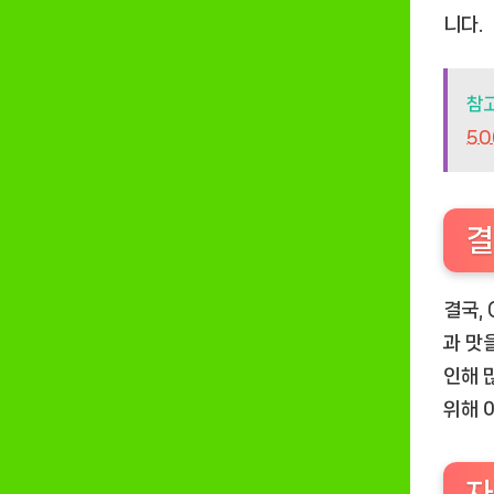
니다.
참
50
결
결국,
과 맛
인해 
위해 
자