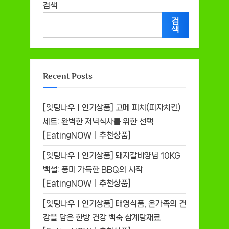
검색
검
색
Recent Posts
[잇팅나우ㅣ인기상품] 고메 피치(피자치킨)
세트: 완벽한 저녁식사를 위한 선택
[EatingNOWㅣ추천상품]
[잇팅나우ㅣ인기상품] 돼지갈비양념 10KG
백설: 풍미 가득한 BBQ의 시작
[EatingNOWㅣ추천상품]
[잇팅나우ㅣ인기상품] 태영식품, 온가족의 건
강을 담은 한방 건강 백숙 삼계탕재료