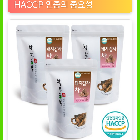
HACCP 인증의 중요성
자
차,
건
강
과
맛
을
동
시
에
[EatingNOW
ㅣ
추
천
상
품]