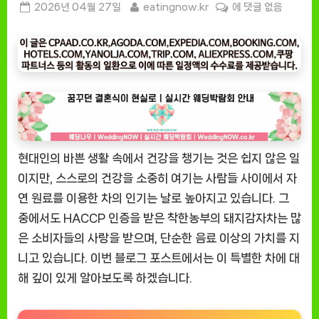
Posted
By
[잇
2026년 04월 27일
eatingnow.kr
에 댓글 없음
on
팅
나
우
ㅣ
인
기
상
품]
현대인의 바쁜 생활 속에서 건강을 챙기는 것은 쉽지 않은 일
HACCP
인
이지만, 스스로의 건강을 소중히 여기는 사람들 사이에서 자
증
연 원료를 이용한 차의 인기는 날로 높아지고 있습니다. 그
착
중에서도 HACCP 인증을 받은 착한농부의 돼지감자차는 많
한
은 소비자들의 사랑을 받으며, 단순한 음료 이상의 가치를 지
농
니고 있습니다. 이번 블로그 포스트에서는 이 특별한 차에 대
부
해 깊이 있게 알아보도록 하겠습니다.
돼
지
감