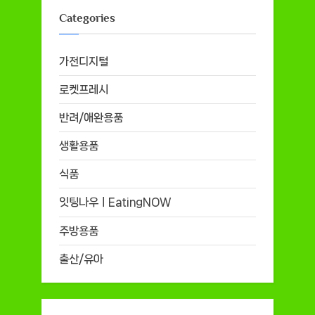
Categories
가전디지털
로켓프레시
반려/애완용품
생활용품
식품
잇팅나우ㅣEatingNOW
주방용품
출산/유아