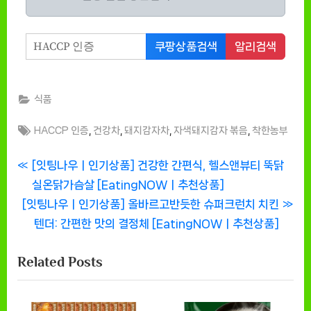
쿠팡상품검색
알리검색
식품
Tags:
,
,
,
,
HACCP 인증
건강차
돼지감자차
자색돼지감자 볶음
착한농부
글
P
[잇팅나우ㅣ인기상품] 건강한 간편식, 헬스앤뷰티 뚝닭
r
실온닭가슴살 [EatingNOWㅣ추천상품]
탐
N
e
[잇팅나우ㅣ인기상품] 올바르고반듯한 슈퍼크런치 치킨
색
e
v
텐더: 간편한 맛의 결정체 [EatingNOWㅣ추천상품]
x
i
Related Posts
t
o
P
u
o
s