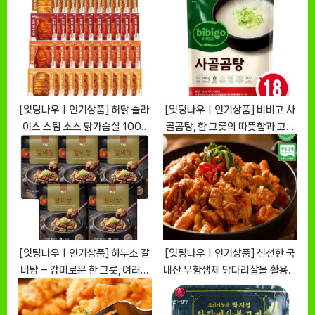
s
P
t
o
:
s
t
:
[잇팅나우ㅣ인기상품] 허닭 슬라
[잇팅나우ㅣ인기상품] 비비고 사
이스 스팀 소스 닭가슴살 100g
골곰탕, 한 그릇의 따뜻함과 고소
4종 혼합 [EatingNOWㅣ추천
함 [EatingNOWㅣ추천상품]
상품]
[잇팅나우ㅣ인기상품] 하누소 갈
[잇팅나우ㅣ인기상품] 신선한 국
비탕 – 감미로운 한 그릇, 여러분
내산 무항생제 닭다리살을 활용한
을 기다립니다 [EatingNOWㅣ
청춘닭갈비! [EatingNOWㅣ추
추천상품]
천상품]