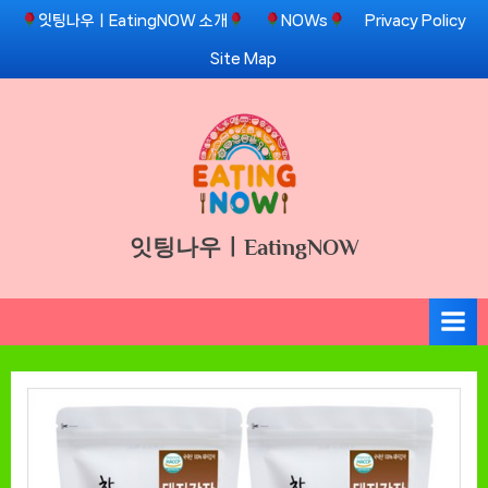
Skip
잇팅나우ㅣEatingNOW 소개
NOWs
Privacy Policy
to
Site Map
content
잇팅나우ㅣEatingNOW