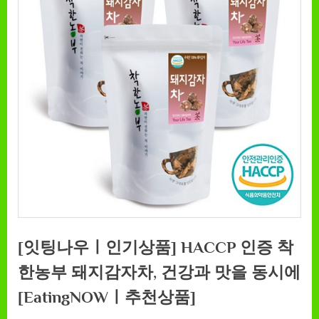
[잇팅나우ㅣ인기상품] HACCP 인증 착
한농부 돼지감자차, 건강과 맛을 동시에
[EatingNOWㅣ추천상품]