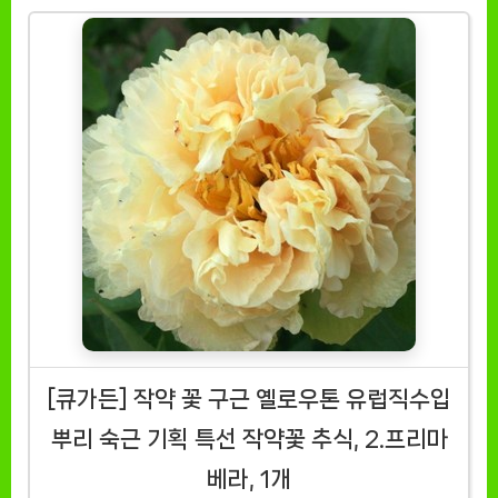
[큐가든] 작약 꽃 구근 옐로우톤 유럽직수입
뿌리 숙근 기획 특선 작약꽃 추식, 2.프리마
베라, 1개