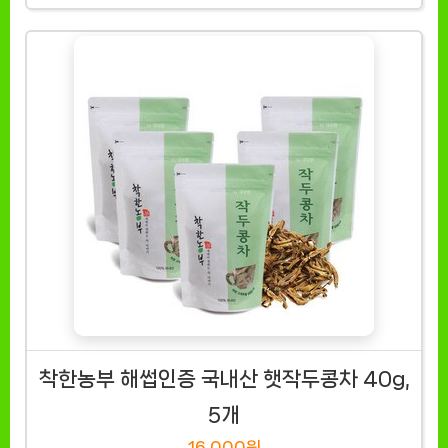
착한농부 해썹인증 국내산 햇작두콩차 40g,
5개
16,000원