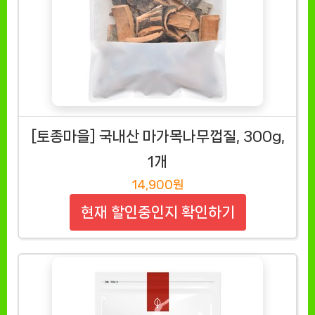
[토종마을] 국내산 마가목나무껍질, 300g,
1개
14,900원
현재 할인중인지 확인하기