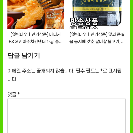
[잇팅나우ㅣ인기상품] 마니커
[잇팅나우ㅣ인기상품] 맛과 품질
F&G 케이준치킨텐더 1kg: 풍미
을 동시에 갖춘 갈비살 불고기, 조
가득한 즐거움 [EatingNOWㅣ
리기능장 박지영의 작품
답글 남기기
추천상품]
[EatingNOWㅣ추천상품]
이메일 주소는 공개되지 않습니다.
필수 필드는
*
로 표시됩
니다
댓글
*