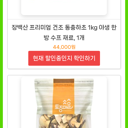
장백산 프리미엄 건조 동충하초 1kg 야생 한
방 수프 재료, 1개
44,000원
현재 할인중인지 확인하기