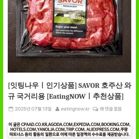
[잇팅나우ㅣ인기상품] SAVOR 호주산 와
규 국거리용 [EatingNOWㅣ추천상품]
Posted
By
[잇
2025년 07월 13일
eatingnow.kr
에 댓글 없음
on
팅
나
우
ㅣ