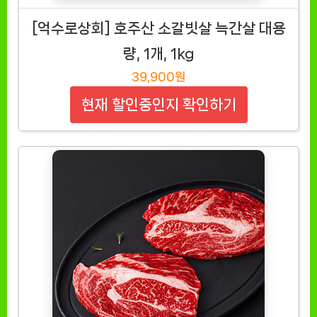
[억수로상회] 호주산 소갈빗살 늑간살 대용
량, 1개, 1kg
39,900원
현재 할인중인지 확인하기