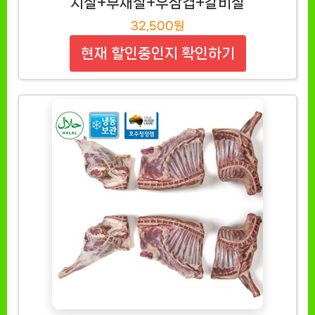
치살+부채살+우삼겹+갈비살
32,500원
현재 할인중인지 확인하기