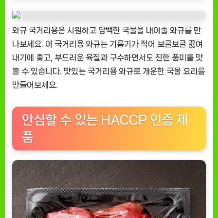
인
기
와규 국거리용은 시원하고 담백한 국물을 내어줄 와규를 만
상
나보세요. 이 국거리용 와규는 기름기가 적어 보글보글 끓여
품]
내기에 좋고, 부드러운 육질과 구수하면서도 진한 풍미를 맛
SAVOR
호
볼 수 있습니다. 맛있는 국거리용 와규로 개운한 국물 요리를
주
만들어보세요.
산
와
규
안심할 수 있는 HACCP 인증 제
국
품
거
리
용
[EatingNOW
ㅣ
추
천