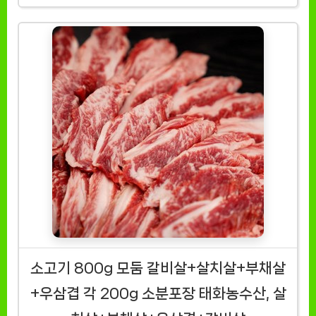
소고기 800g 모둠 갈비살+살치살+부채살
+우삼겹 각 200g 소분포장 태화농수산, 살