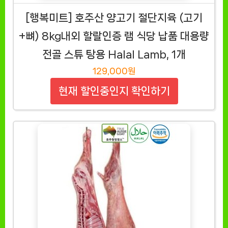
[행복미트] 호주산 양고기 절단지육 (고기
+뼈) 8kg내외 할랄인증 램 식당 납품 대용량
전골 스튜 탕용 Halal Lamb, 1개
129,000원
현재 할인중인지 확인하기