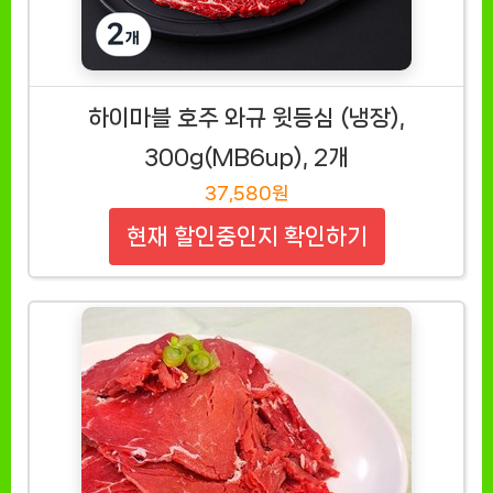
하이마블 호주 와규 윗등심 (냉장),
300g(MB6up), 2개
37,580원
현재 할인중인지 확인하기