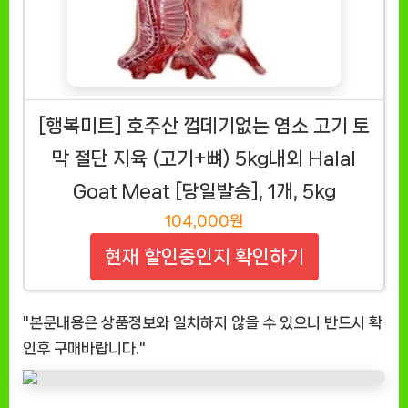
[행복미트] 호주산 껍데기없는 염소 고기 토
막 절단 지육 (고기+뼈) 5kg내외 Halal
Goat Meat [당일발송], 1개, 5kg
104,000원
현재 할인중인지 확인하기
"본문내용은 상품정보와 일치하지 않을 수 있으니 반드시 확
인후 구매바랍니다."