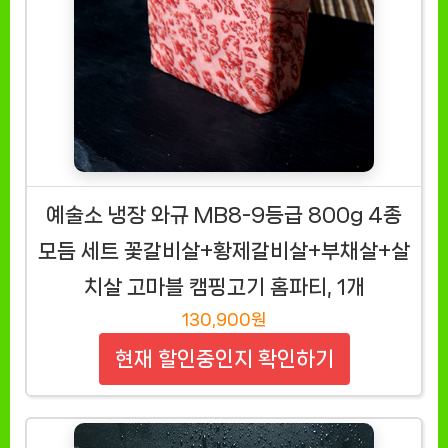
예술소 냉장 와규 MB8-9등급 800g 4종
모듬 세트 꽃갈비살+황제갈비살+부채살+살
치살 고마블 캠핑고기 홈파티, 1개
130,900원
현재 할인중인지 확인하기