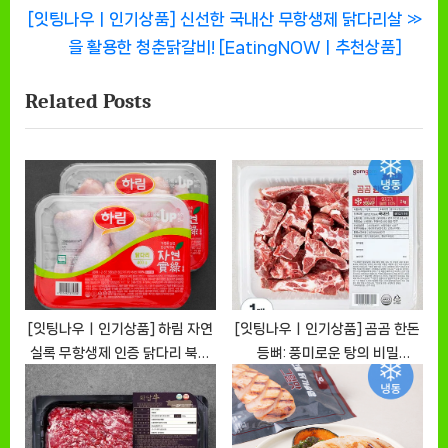
탐
N
e
[잇팅나우ㅣ인기상품] 신선한 국내산 무항생제 닭다리살
색
e
v
을 활용한 청춘닭갈비! [EatingNOWㅣ추천상품]
x
i
Related Posts
t
o
P
u
o
s
s
P
t
o
:
s
t
:
[잇팅나우ㅣ인기상품] 하림 자연
[잇팅나우ㅣ인기상품] 곰곰 한돈
실록 무항생제 인증 닭다리 북채
등뼈: 풍미로운 탕의 비밀
리뷰 [EatingNOWㅣ추천상품]
[EatingNOWㅣ추천상품]