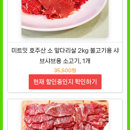
미트잇 호주산 소 앞다리살 2kg 불고기용 샤
브샤브용 소고기, 1개
35,500원
현재 할인중인지 확인하기