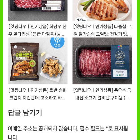
[잇팅나우ㅣ인기상품] 화담우 한
[잇팅나우ㅣ인기상품] 다즐샵 그
우 앞다리살 1등급 다짐육 (냉장),
릴 닭가슴살 그릴맛: 건강과 맛을
300g, 1개 [EatingNOWㅣ추천
동시에! [EatingNOWㅣ추천상
상품]
품]
[잇팅나우ㅣ인기상품] 올반 슈퍼
[잇팅나우ㅣ인기상품] 목우촌 국
크런치 치킨텐더: 고소하고 바삭
내산 소고기 갈비살 구이용 (냉
한 치킨텐더 [EatingNOWㅣ추
장), 300g, 1팩 [EatingNOWㅣ
답글 남기기
천상품]
추천상품]
이메일 주소는 공개되지 않습니다.
필수 필드는
*
로 표시됩
니다