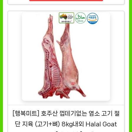
[행복미트] 호주산 껍데기없는 염소 고기 절
단 지육 (고기+뼈) 8kg내외 Halal Goat