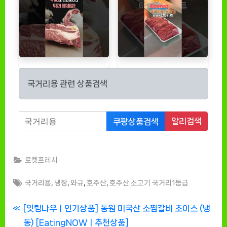
국거리용 관련 상품검색
알리검색
쿠팡상품검색
로켓프레시
Tags:
,
,
,
,
국거리용
냉장
와규
호주산
호주산 소고기 국거리1등급
글
P
[잇팅나우ㅣ인기상품] 동원 미국산 소찜갈비 초이스 (냉
r
동) [EatingNOWㅣ추천상품]