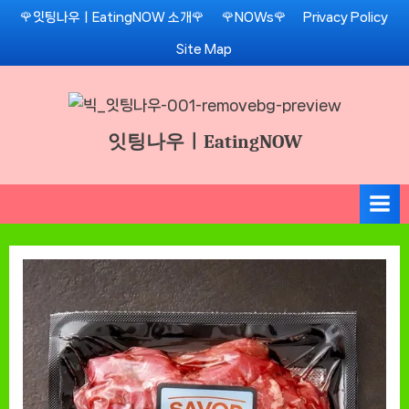
Skip
🌹잇팅나우ㅣEatingNOW 소개🌹
🌹NOWs🌹
Privacy Policy
to
Site Map
content
잇팅나우ㅣEatingNOW