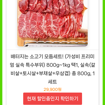
배터지는 소고기 모듬세트! (가성비 프리미
엄 실속 특수부위) 800g~1kg 택1, 실속(갈
비살+토시살+부채살+우삼겹) 총 800g, 1
세트
29,900원
현재 할인중인지 확인하기