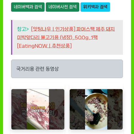
네이버백과 검색
네이버사전 검색
위키백과 검색
참고>
[잇팅나우ㅣ인기상품] 파머스팩 제주 돼지
미박앞다리 불고기용 (냉장), 500g, 1팩
[EatingNOWㅣ추천상품]
국거리용 관련 동영상