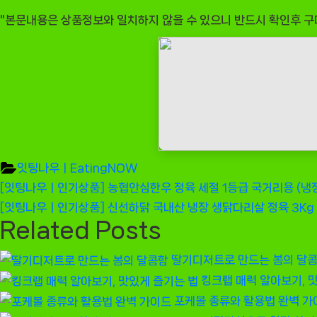
"본문내용은 상품정보와 일치하지 않을 수 있으니 반드시 확인후 구
잇팅나우ㅣEatingNOW
글
Previous
[잇팅나우ㅣ인기상품] 농협안심한우 정육 세절 1등급 국거리용 (냉장)
Post:
Next
[잇팅나우ㅣ인기상품] 신선하닭 국내산 냉장 생닭다리살 정육 3Kg 
탐
Related Posts
Post:
색
딸기디저트로 만드는 봄의 달
킹크랩 매력 알아보기, 
포케볼 종류와 활용법 완벽 가