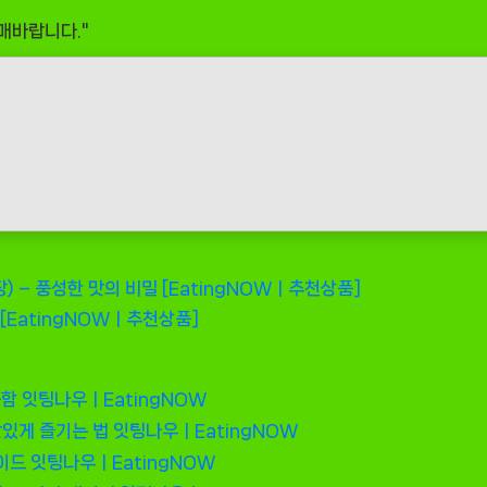
매바랍니다."
 – 풍성한 맛의 비밀 [EatingNOWㅣ추천상품]
[EatingNOWㅣ추천상품]
콤함
잇팅나우ㅣEatingNOW
맛있게 즐기는 법
잇팅나우ㅣEatingNOW
이드
잇팅나우ㅣEatingNOW