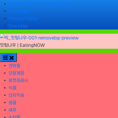
Skip
🌹잇팅나우ㅣEatingNOW 소개🌹
to
🌹NOWs🌹
content
Privacy Policy
Site Map
잇팅나우ㅣEatingNOW
건어물
간장게장
로켓프레시
식품
산지직송
생굴
새우
수산물