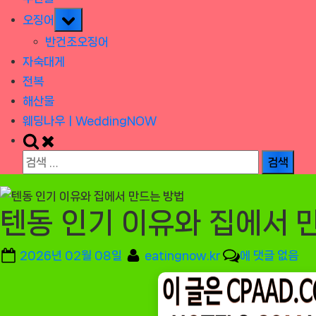
Toggle
오징어
sub-
반건조오징어
menu
자숙대게
전복
해산물
웨딩나우ㅣWeddingNOW
Toggle
search
검
form
색:
텐동 인기 이유와 집에서 
Posted
By
텐
2026년 02월 08일
eatingnow.kr
에 댓글 없음
on
동
인
기