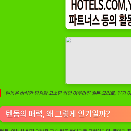
이
유
와
집
에
서
만
드
는
방
법
텐동은 바삭한 튀김과 고소한 밥이 어우러진 일본 요리로, 인기 
텐동의 매력, 왜 그렇게 인기일까?